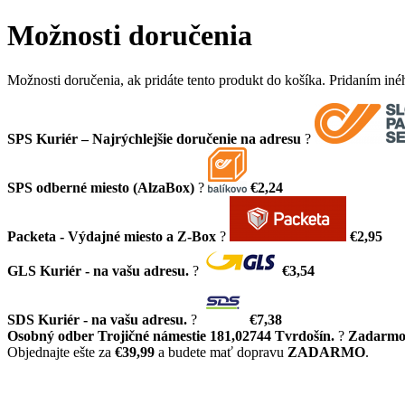
Možnosti doručenia
Možnosti doručenia, ak pridáte tento produkt do košíka. Pridaním in
SPS Kuriér – Najrýchlejšie doručenie na adresu
?
SPS odberné miesto (AlzaBox)
?
€2,24
Packeta - Výdajné miesto a Z-Box
?
€2,95
GLS Kuriér - na vašu adresu.
?
€3,54
SDS Kuriér - na vašu adresu.
?
€7,38
Osobný odber Trojičné námestie 181,02744 Tvrdošín.
?
Zadarm
Objednajte ešte za
€39,99
a budete mať dopravu
ZADARMO
.