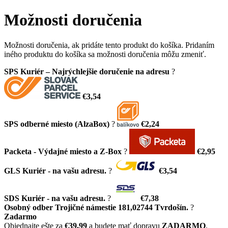
Možnosti doručenia
Možnosti doručenia, ak pridáte tento produkt do košíka. Pridaním
iného produktu do košíka sa možnosti doručenia môžu zmeniť.
SPS Kuriér – Najrýchlejšie doručenie na adresu
?
€3,54
SPS odberné miesto (AlzaBox)
?
€2,24
Packeta - Výdajné miesto a Z-Box
?
€2,95
GLS Kuriér - na vašu adresu.
?
€3,54
SDS Kuriér - na vašu adresu.
?
€7,38
Osobný odber Trojičné námestie 181,02744 Tvrdošín.
?
Zadarmo
Objednajte ešte za
€39,99
a budete mať dopravu
ZADARMO
.