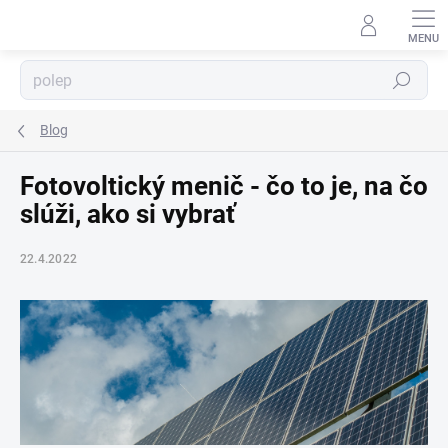
Prejsť
na
obsah
Hľadať
⬇
AI asistent · online
Blog
Fotovoltický menič - čo to je, na čo
slúži, ako si vybrať
22.4.2022