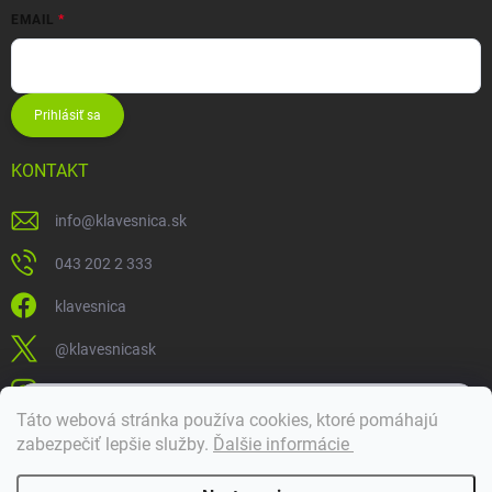
EMAIL
Prihlásiť sa
KONTAKT
info
@
klavesnica.sk
043 202 2 333
klavesnica
@klavesnicask
klavesnica_sk
×
Táto webová stránka používa cookies, ktoré pomáhajú
Dobrý deň! 👋 Pomôžem vám nájsť správny diel. Napíšte mi.
zabezpečiť lepšie služby
.
Ďalšie informácie
Doprava a platba