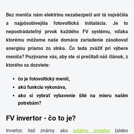
Bez meniča nám elektrinu nezabezpečí ani tá najväčšia
a najpôsobivejšia fotovoltická inštalácia. Je to
nepostrádateľný prvok každého FV systému, vďaka
ktorému môžeme naše domáce zariadenie zásobovať
energiou priamo zo slnka. Čo teda zvážiť pri výbere
meniča? Pozývame vás, aby ste si prečítali náš článok, z
ktorého sa dozviete:
čo je fotovoltický menič,
akú funkciu vykonáva,
ako si vybrať vybavenie šité na mieru našim
potrebám?
FV invertor - čo to je?
Invertor, tiež známy ako
solárny invertor
(alebo