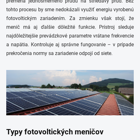
premena jednosmerného prúdu na striedavý prúd. Bez
tohto procesu by sme nedokázali využiť energiu vyrobenú
fotovoltickým zariadením. Za zmienku však stojí, že
menič má aj ďalšie dôležité funkcie. Prístroj sleduje
najdôležitejšie prevádzkové parametre vrátane frekvencie
a napätia. Kontroluje aj správne fungovanie – v prípade
prekročenia normy sa zariadenie odpojí od siete.
Typy fotovoltických meničov