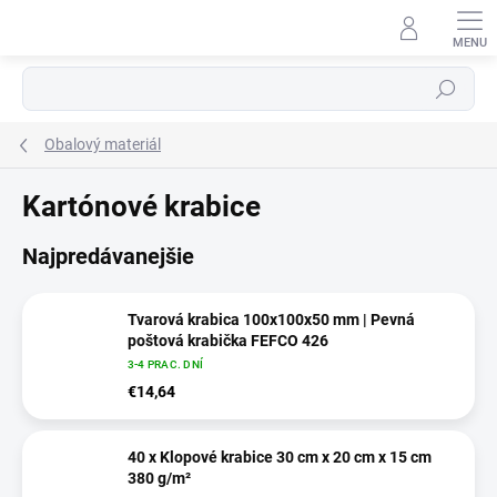
Prejsť
na
obsah
⬇
AI asistent · online
Hľadať
Obalový materiál
Kartónové krabice
Najpredávanejšie
Tvarová krabica 100x100x50 mm | Pevná
poštová krabička FEFCO 426
3-4 PRAC. DNÍ
€14,64
40 x Klopové krabice 30 cm x 20 cm x 15 cm
380 g/m²