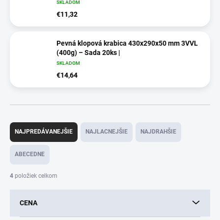
SKLADOM
€11,32
Pevná klopová krabica 430x290x50 mm 3VVL
(400g) – Sada 20ks |
SKLADOM
€14,64
R
a
NAJPREDÁVANEJŠIE
NAJLACNEJŠIE
NAJDRAHŠIE
d
e
ABECEDNE
n
i
4
položiek celkom
e
p
CENA
r
o