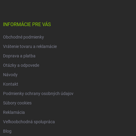
p
i
e
ä
p
t
r
i
INFORMÁCIE PRE VÁS
v
e
k
Obchodné podmienky
y
v
Vrátenie tovaru a reklamácie
ý
p
Doprava a platba
i
Otázky a odpovede
s
u
Návody
Kontakt
Podmienky ochrany osobných údajov
Súbory cookies
Reklamácia
Veľkoobchodná spolupráca
Blog