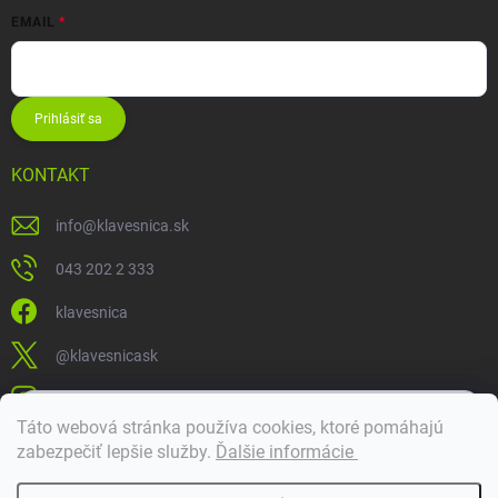
EMAIL
Prihlásiť sa
KONTAKT
info
@
klavesnica.sk
043 202 2 333
klavesnica
@klavesnicask
klavesnica_sk
×
Táto webová stránka používa cookies, ktoré pomáhajú
Dobrý deň! 👋 Pomôžem vám nájsť správny diel. Napíšte mi.
zabezpečiť lepšie služby
.
Ďalšie informácie
Doprava a platba