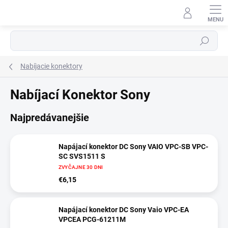
Prejsť
na
⬇
obsah
AI asistent · online
Hľadať
Nabíjacie konektory
Nabíjací Konektor Sony
Najpredávanejšie
Napájací konektor DC Sony VAIO VPC-SB VPC-
SC SVS1511 S
ZVYČAJNE 30 DNI
€6,15
Napájací konektor DC Sony Vaio VPC-EA
VPCEA PCG-61211M