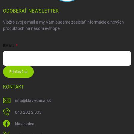
ODOBERAŤ NEWSLETTER
Vložte svoj e-mail a my Vám budeme zasielať informácie o nových
produktoch na našom e-shope.
EMAIL
Prihlásiť sa
KONTAKT
info
@
klavesnica.sk
043 202 2 333
klavesnica