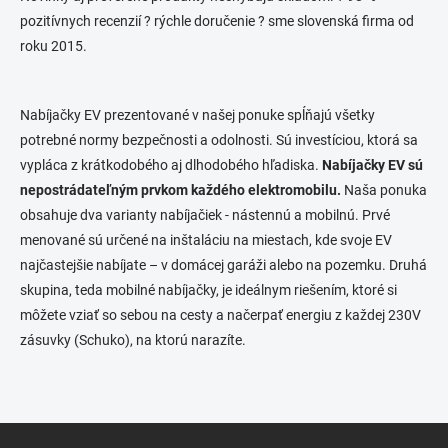
i
pozitívnych recenzií ? rýchle doručenie ? sme slovenská firma od
e
roku 2015.
p
r
v
k
Nabíjačky EV prezentované v našej ponuke spĺňajú všetky
y
potrebné normy bezpečnosti a odolnosti. Sú investíciou, ktorá sa
v
ý
vypláca z krátkodobého aj dlhodobého hľadiska.
Nabíjačky EV sú
p
nepostrádateľným prvkom každého elektromobilu.
Naša ponuka
i
obsahuje dva varianty nabíjačiek - nástennú a mobilnú. Prvé
s
u
menované sú určené na inštaláciu na miestach, kde svoje EV
najčastejšie nabíjate – v domácej garáži alebo na pozemku. Druhá
skupina, teda mobilné nabíjačky, je ideálnym riešením, ktoré si
môžete vziať so sebou na cesty a načerpať energiu z každej 230V
zásuvky (Schuko), na ktorú narazíte.
Z