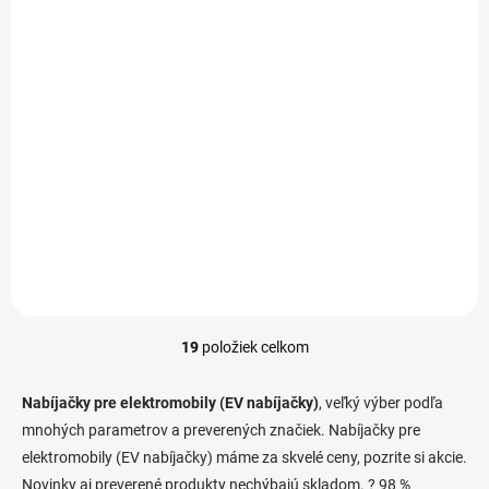
nabíjačka pre
nabíjanie
€237,76
elektromobilov a plug-
€193,30 bez DPH
in hybridov
Do košíka
GC EV PowerCable je
dokonalým riešením pre ľudí,
ktorí chcú spoľahlivý,
univerzálny a mobilný...
19
položiek celkom
O
v
l
Nabíjačky pre elektromobily (EV nabíjačky)
, veľký výber podľa
á
mnohých parametrov a preverených značiek. Nabíjačky pre
d
elektromobily (EV nabíjačky) máme za skvelé ceny, pozrite si akcie.
a
c
Novinky aj preverené produkty nechýbajú skladom. ? 98 %