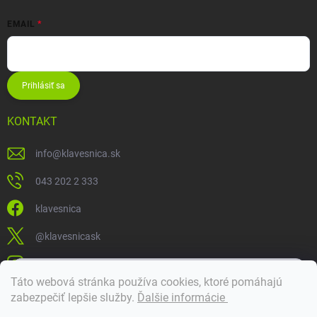
EMAIL
Prihlásiť sa
KONTAKT
info
@
klavesnica.sk
043 202 2 333
klavesnica
@klavesnicask
klavesnica_sk
×
Táto webová stránka používa cookies, ktoré pomáhajú
Dobrý deň! 👋 Pomôžem vám nájsť správny diel. Napíšte mi.
zabezpečiť lepšie služby
.
Ďalšie informácie
Doprava a platba