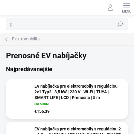
Prejsť
na
obsah
Hľadať
Elektromobilita
⬇
Prenosné EV nabíjačky
AI asistent · online
Najpredávanejšie
EV nabíjačka pre elektromobily s reguláciou
2v1 Typ2 | 3,5 kW | 230 V | Wi-Fi | TUYA |
SMART LIFE | LCD | Prenosná | 5 m
SKLADOM
€156,39
EV nabíjačka pre elektromobily s reguláciou 2