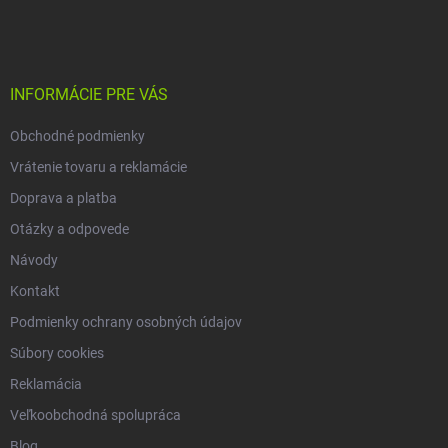
á
p
ä
t
i
INFORMÁCIE PRE VÁS
e
Obchodné podmienky
Vrátenie tovaru a reklamácie
Doprava a platba
Otázky a odpovede
Návody
Kontakt
Podmienky ochrany osobných údajov
Súbory cookies
Reklamácia
Veľkoobchodná spolupráca
Blog