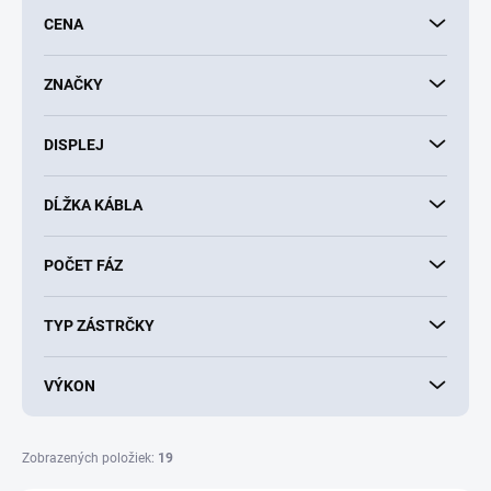
p
CENA
r
o
d
ZNAČKY
u
k
DISPLEJ
t
o
v
DĹŽKA KÁBLA
POČET FÁZ
TYP ZÁSTRČKY
VÝKON
Zobrazených položiek:
19