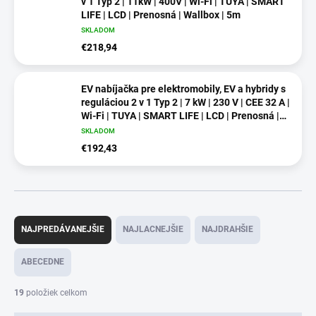
v 1 Typ 2 | 11kW | 400V | Wi-Fi | TUYA | SMART
LIFE | LCD | Prenosná | Wallbox | 5m
SKLADOM
€218,94
EV nabíjačka pre elektromobily, EV a hybridy s
reguláciou 2 v 1 Typ 2 | 7 kW | 230 V | CEE 32 A |
Wi-Fi | TUYA | SMART LIFE | LCD | Prenosná |
Wallbox | 5 m
SKLADOM
€192,43
R
a
NAJPREDÁVANEJŠIE
NAJLACNEJŠIE
NAJDRAHŠIE
d
e
ABECEDNE
n
i
19
položiek celkom
e