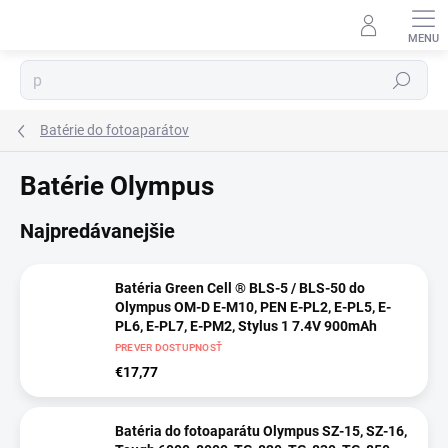
Prejsť
na
obsah
⬇
AI asistent · online
Hľadať
Batérie do fotoaparátov
Batérie Olympus
Najpredávanejšie
Batéria Green Cell ® BLS-5 / BLS-50 do
Olympus OM-D E-M10, PEN E-PL2, E-PL5, E-
PL6, E-PL7, E-PM2, Stylus 1 7.4V 900mAh
PREVER DOSTUPNOSŤ
€17,77
Batéria do fotoaparátu Olympus SZ-15, SZ-16,