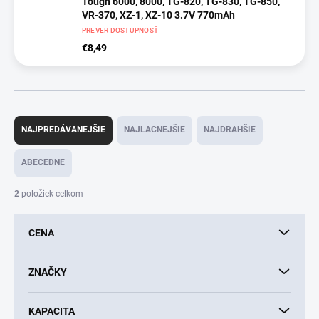
Tough 6000, 8000, TG-820, TG-830, TG-850,
VR-370, XZ-1, XZ-10 3.7V 770mAh
PREVER DOSTUPNOSŤ
€8,49
R
a
NAJPREDÁVANEJŠIE
NAJLACNEJŠIE
NAJDRAHŠIE
d
e
ABECEDNE
n
i
2
položiek celkom
e
p
CENA
r
o
d
ZNAČKY
u
k
KAPACITA
t