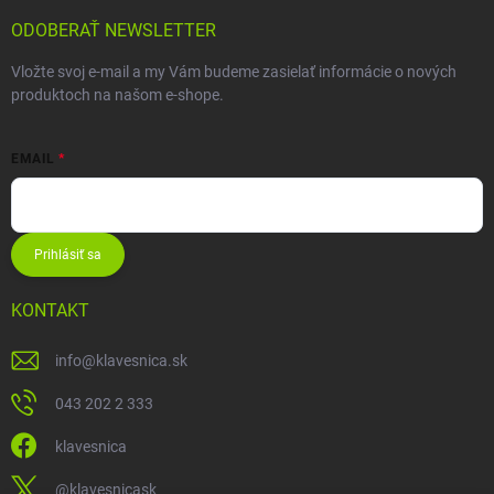
ODOBERAŤ NEWSLETTER
Vložte svoj e-mail a my Vám budeme zasielať informácie o nových
produktoch na našom e-shope.
EMAIL
Prihlásiť sa
KONTAKT
info
@
klavesnica.sk
043 202 2 333
klavesnica
@klavesnicask