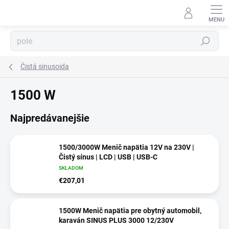
Prejsť
na
obsah
⬇
AI asistent · online
Hľadať
Čistá sinusoida
1500 W
Najpredávanejšie
1500/3000W Menič napätia 12V na 230V |
Čistý sínus | LCD | USB | USB-C
SKLADOM
€207,01
1500W Menič napätia pre obytný automobil,
karaván SINUS PLUS 3000 12/230V