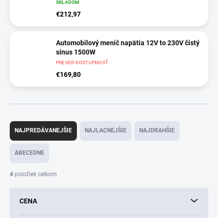
SKLADOM
€212,97
Automobilový menič napätia 12V to 230V čistý
sínus 1500W
PREVER DOSTUPNOSŤ
€169,80
R
a
NAJPREDÁVANEJŠIE
NAJLACNEJŠIE
NAJDRAHŠIE
d
e
ABECEDNE
n
i
4
položiek celkom
e
p
CENA
r
o