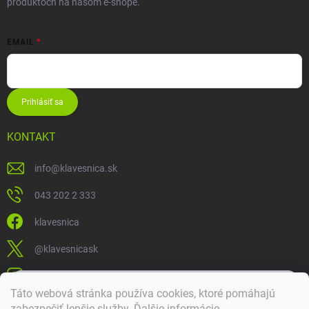
produktoch na našom e-shope.
EMAIL
Prihlásiť sa
KONTAKT
info
@
klavesnica.sk
043 202 2 333
klavesnica
@klavesnicask
klavesnica_sk
×
Táto webová stránka používa cookies, ktoré pomáhajú
Dobrý deň! 👋 Pomôžem vám nájsť správny diel. Napíšte mi.
zabezpečiť lepšie služby
.
Ďalšie informácie