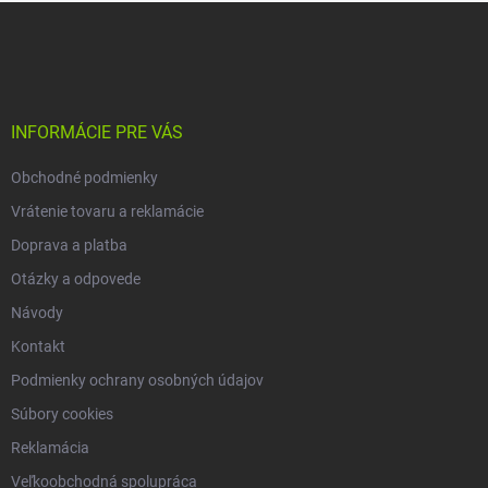
Z
a
á
c
p
i
e
ä
p
t
r
i
INFORMÁCIE PRE VÁS
v
e
k
Obchodné podmienky
y
v
Vrátenie tovaru a reklamácie
ý
p
Doprava a platba
i
Otázky a odpovede
s
u
Návody
Kontakt
Podmienky ochrany osobných údajov
Súbory cookies
Reklamácia
Veľkoobchodná spolupráca