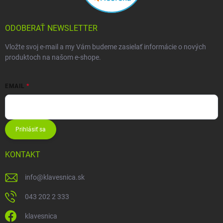
ODOBERAŤ NEWSLETTER
Vložte svoj e-mail a my Vám budeme zasielať informácie o nových
produktoch na našom e-shope.
EMAIL
Prihlásiť sa
KONTAKT
info
@
klavesnica.sk
043 202 2 333
klavesnica