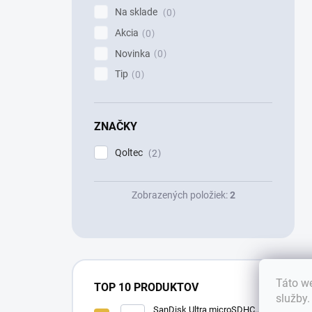
Na sklade
0
Akcia
0
Novinka
0
Tip
0
ZNAČKY
Qoltec
2
Zobrazených položiek:
2
Táto we
TOP 10 PRODUKTOV
služby
SanDisk Ultra microSDHC