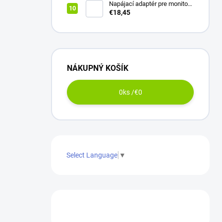
Napájací adaptér pre monitor
LG 40W | 19V | 2.1A | 6.5*4.4 |
€18,45
+ napájací kábel
NÁKUPNÝ KOŠÍK
0
ks /
€0
Select Language
▼