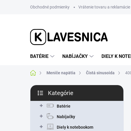
Prejsť
Obchodné podmienky
Vrátenie tovaru a reklamácie
na
obsah
BATÉRIE
NABÍJAČKY
DIELY K NO
Domov
Meniče napätia
Čistá sinusoida
40
B
Kategórie
o
Preskočiť
č
kategórie
n
Batérie
ý
Nabíjačky
p
a
Diely k notebookom