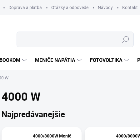
Doprava a platba
Otázky a odpovede
Návody
Kontakt
Hľadať
TEBOOKOM
MENIČE NAPÄTIA
FOTOVOLTIKA
00 W
4000 W
Najpredávanejšie
4000/8000W Menič
4000/8000W