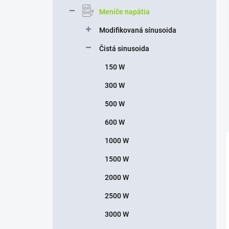
n
Meniče napätia
e
l
Modifikovaná sínusoida
Čistá sinusoida
150 W
300 W
500 W
600 W
1000 W
1500 W
2000 W
2500 W
3000 W