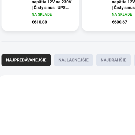
napätia 12V na 230V
napätia 12V
| Čistý sínus | UPS
| Čistý sínu
BYPASS | USB
NA SKLADE
NA SKLADE
€610,88
€600,67
R
a
NAJPREDÁVANEJŠIE
NAJLACNEJŠIE
NAJDRAHŠIE
d
e
n
V
i
ý
e
p
p
i
r
s
o
p
d
r
u
o
NA SKLADE
NA SKLADE
k
d