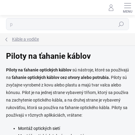
Prejsť
na
⬇
obsah
AI asistent · online
Hľadať
Káble a vodiče
Piloty na ťahanie káblov
Piloty na ťahanie optických káblov
sú nástroje, ktoré sa používajú
na
ťahanie optických káblov cez otvory alebo potrubia.
Piloty sú
zvyčajne vyrobené z kovu alebo plastu a majú tvar valca alebo
kónusu. Pilot je na jednej strane vybavený tŕňom, ktorý sa používa
na zachytenie optického kábla, a na druhej strane je vybavený
rukoväťou, ktorá sa používa na ťahanie optického kábla. Piloty sa
používajú v rôznych aplikáciách, vrátane:
Montáž optických sietí