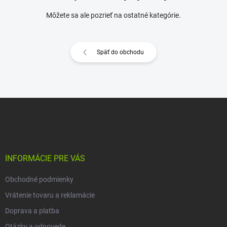
Môžete sa ale pozrieť na ostatné kategórie.
Späť do obchodu
Z
á
p
ä
t
i
INFORMÁCIE PRE VÁS
e
Obchodné podmienky
Vrátenie tovaru a reklamácie
Doprava a platba
Otázky a odpovede