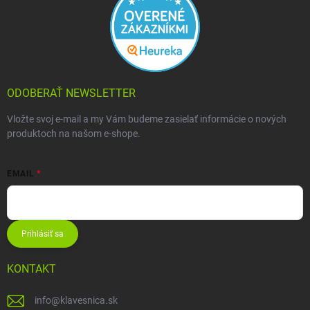
ODOBERAŤ NEWSLETTER
Vložte svoj e-mail a my Vám budeme zasielať informácie o nových
produktoch na našom e-shope.
EMAIL
Prihlásiť sa
KONTAKT
info
@
klavesnica.sk