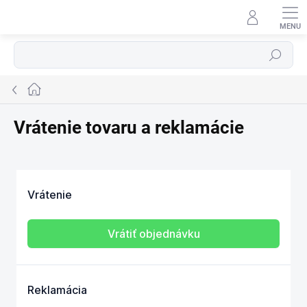
Prejsť
na
obsah
⬇
AI asistent · online
Hľadať
Domov
Vrátenie tovaru a reklamácie