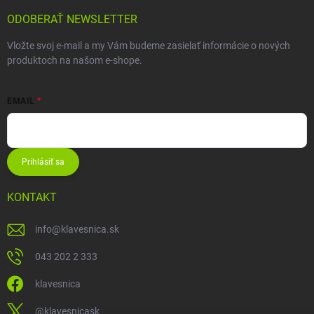
ODOBERAŤ NEWSLETTER
Vložte svoj e-mail a my Vám budeme zasielať informácie o nových
produktoch na našom e-shope.
EMAIL
Prihlásiť sa
KONTAKT
info
@
klavesnica.sk
043 202 2 333
klavesnica
@klavesnicask