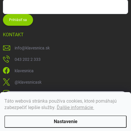
Prihlásiť sa
KONTAKT
info
@
klavesnica.sk
043 202 2 333
klavesnica
@klavesnicask
klavesnica_sk
×
Táto webová stránka používa cookies, ktoré pomáhajú
Dobrý deň! 👋 Pomôžem vám nájsť správny diel. Napíšte mi.
zabezpečiť lepšie služby
.
Ďalšie informácie
Doprava a platba
Nastavenie