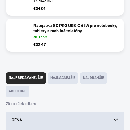
1-3 PRAC.DNÍ
€34,01
Nabíjačka GC PRO USB-C 65W pre notebooky,
tablety a mobilné telefóny
SKLADOM
€32,47
R
a
NAJPREDÁVANEJŠIE
NAJLACNEJŠIE
NAJDRAHŠIE
d
e
ABECEDNE
n
i
78
položiek celkom
e
p
CENA
r
o