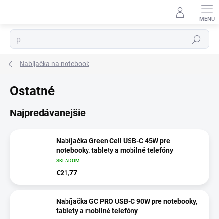
Prejsť
na
obsah
Hľadať
Nabíjačka na notebook
Ostatné
⬇
AI asistent · online
Najpredávanejšie
Nabíjačka Green Cell USB-C 45W pre
notebooky, tablety a mobilné telefóny
SKLADOM
€21,77
Nabíjačka GC PRO USB-C 90W pre notebooky,
tablety a mobilné telefóny