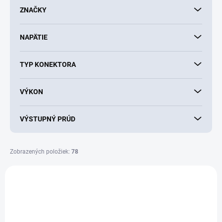
d
ZNAČKY
u
k
NAPÄTIE
t
o
v
TYP KONEKTORA
VÝKON
VÝSTUPNÝ PRÚD
Zobrazených položiek:
78
V
ý
p
i
s