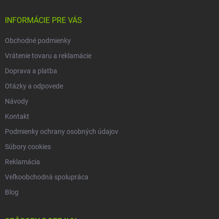
e
t
y
v
i
INFORMÁCIE PRE VÁS
ý
e
p
Obchodné podmienky
i
s
Vrátenie tovaru a reklamácie
u
Doprava a platba
Otázky a odpovede
Návody
Kontakt
Podmienky ochrany osobných údajov
Súbory cookies
Reklamácia
Veľkoobchodná spolupráca
Blog