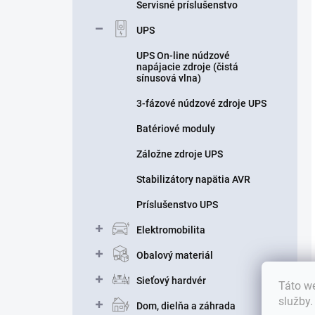
Servisné príslušenstvo
UPS
UPS On-line núdzové
napájacie zdroje (čistá
sínusová vlna)
3-fázové núdzové zdroje UPS
Batériové moduly
Záložne zdroje UPS
Stabilizátory napätia AVR
Príslušenstvo UPS
Elektromobilita
Obalový materiál
Sieťový hardvér
Táto we
služby
Dom, dielňa a záhrada