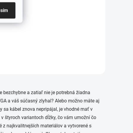
asím
e bezchybne a zatiaľ nie je potrebná žiadna
VGA a váš súčasný zlyhal? Alebo možno máte aj
by sa kábel znova nepripájal, je vhodné mať v
, v štyroch variantoch dĺžky, čo vám umožní čo
 z najkvalitnejších materiálov a vytvorené s