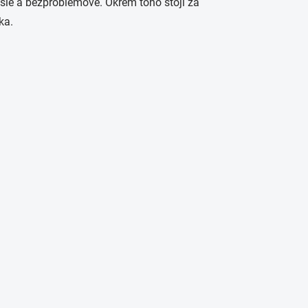
hšie a bezproblémové. Okrem toho stojí za
ka.