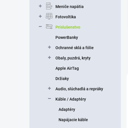
n
Meniče napätia
e
l
Fotovoltika
Príslušenstvo
PowerBanky
Ochranné sklá a fólie
Obaly, puzdrá, kryty
Apple AirTag
Držiaky
Audio, slúchadlá a repráky
Káble / Adaptéry
Adaptéry
Napájacie káble