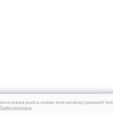
ktorému získate: -
o
maximálne
m
rozlíšenie
H
WQXGA...
AKCIA
AKCIA
VÝPREDAJ
SKLADOM
SKLADOM
Micro HDMI D
Kábel USB-C
adaptér | VGA |
3.1 / VGA | Full
0,2 m
HD | Alternate
€12,18
Mode | 1 m
bová stránka používa cookies, ktoré pomáhajú zabezpečiť lepš
€9,90 bez DPH
€9,84
.
Ďalšie informácie