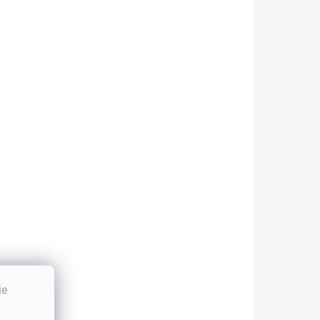
brazu: -
aximálne FULL
D rozlíšenie...
ie