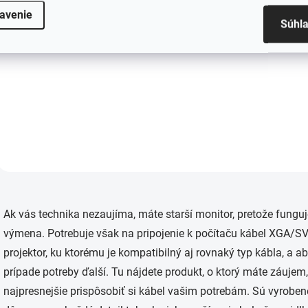
€8 bez DPH
Do košíka
avenie
Súhl
Do košíka
Objavte všetky
možnosti adaptéra
Použité riešenia
Qoltec, vďaka
vám umožnia
ktorému získate: -
vychutnať si
maximálne
vysokú kvalitu
rozlíšenie
obrazu: -
WQXGA...
maximálne FULL
HD rozlíšenie...
O
v
Ak vás technika nezaujíma, máte starší monitor, pretože funguj
l
á
výmena. Potrebuje však na pripojenie k počítaču kábel XGA/S
d
projektor, ku ktorému je kompatibilný aj rovnaký typ kábla, a a
a
c
prípade potreby ďalší. Tu nájdete produkt, o ktorý máte záujem
i
najpresnejšie prispôsobiť si kábel vašim potrebám. Sú vyrobené
e
p