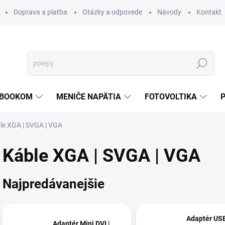
Doprava a platba
Otázky a odpovede
Návody
Kontakt
Hľadať
TEBOOKOM
MENIČE NAPÄTIA
FOTOVOLTIKA
le XGA | SVGA | VGA
Káble XGA | SVGA | VGA
Najpredávanejšie
Adaptér USB
Adaptér Mini DVI |