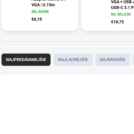
VGA + USB-A
VGA | 0.15m
USB-C 3.1 P
SKLADOM
NA SKLADE
€6,15
€16,73
R
a
NAJPREDÁVANEJŠIE
NAJLACNEJŠIE
NAJDRAHŠIE
d
e
n
V
i
ý
AKCIA
e
p
p
i
r
s
o
p
d
r
u
o
SKLADOM
NA SKLADE
k
d