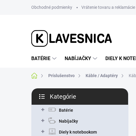
Prejsť
Obchodné podmienky
Vrátenie tovaru a reklamácie
na
obsah
BATÉRIE
NABÍJAČKY
DIELY K NO
Domov
Príslušenstvo
Káble / Adaptéry
Káb
B
Kategórie
o
Preskočiť
č
kategórie
n
Batérie
ý
Nabíjačky
p
a
Diely k notebookom