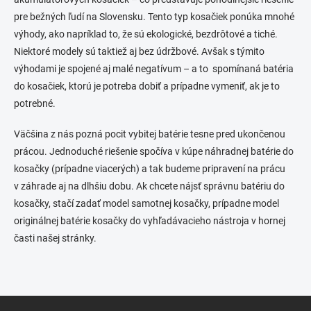
p
r
pre bežných ľudí na Slovensku. Tento typ kosačiek ponúka mnohé
v
výhody, ako napríklad to, že sú ekologické, bezdrôtové a tiché.
k
Niektoré modely sú taktiež aj bez údržbové. Avšak s týmito
y
výhodami je spojené aj malé negatívum – a to spomínaná batéria
v
ý
do kosačiek, ktorú je potreba dobiť a prípadne vymeniť, ak je to
p
potrebné.
i
s
Väčšina z nás pozná pocit vybitej batérie tesne pred ukončenou
u
prácou. Jednoduché riešenie spočíva v kúpe náhradnej batérie do
kosačky (prípadne viacerých) a tak budeme pripravení na prácu
v záhrade aj na dlhšiu dobu. Ak chcete nájsť správnu batériu do
kosačky, stačí zadať model samotnej kosačky, prípadne model
originálnej batérie kosačky do vyhľadávacieho nástroja v hornej
časti našej stránky.
Z