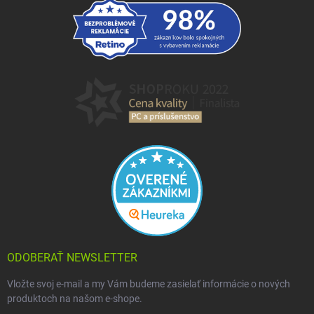
ODOBERAŤ NEWSLETTER
Vložte svoj e-mail a my Vám budeme zasielať informácie o nových
produktoch na našom e-shope.