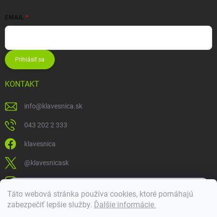
EMAIL
Prihlásiť sa
KONTAKT
info
@
klavesnica.sk
043 202 2 333
klavesnica
@klavesnicask
klavesnica_sk
×
Táto webová stránka používa cookies, ktoré pomáhajú
Dobrý deň! 👋 Pomôžem vám nájsť správny diel. Napíšte mi.
zabezpečiť lepšie služby
.
Ďalšie informácie