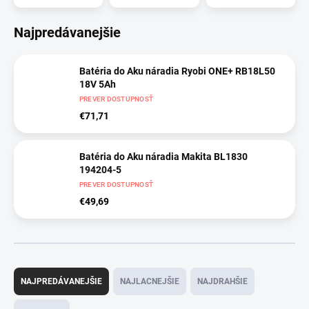
Najpredávanejšie
Batéria do Aku náradia Ryobi ONE+ RB18L50
18V 5Ah
PREVER DOSTUPNOSŤ
€71,71
Batéria do Aku náradia Makita BL1830
194204-5
PREVER DOSTUPNOSŤ
€49,69
R
a
NAJPREDÁVANEJŠIE
NAJLACNEJŠIE
NAJDRAHŠIE
d