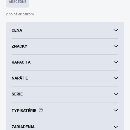
e
ABECEDNE
n
i
2
položiek celkom
e
p
CENA
r
o
d
ZNAČKY
u
k
KAPACITA
t
o
v
NAPÄTIE
SÉRIE
?
TYP BATÉRIE
ZARIADENIA