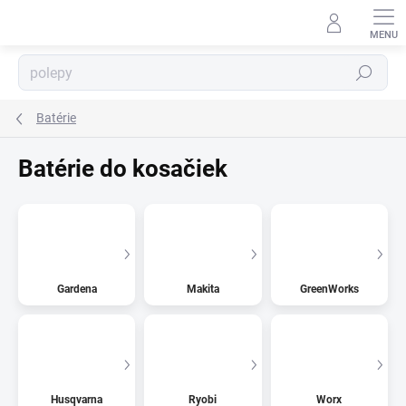
Prejsť
na
obsah
⬇
AI asistent · online
Hľadať
Batérie
Batérie do kosačiek
Gardena
Makita
GreenWorks
Husqvarna
Ryobi
Worx