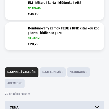
EM | Mifare | karta | kľúčenka | ABS
NA SKLADE
€34,19
Kombinovaný zámok FEBE s RFID čítačkou kód
| karta | kľúčenka | EM
SKLADOM
€20,79
R
a
NAJPREDÁVANEJŠIE
NAJLACNEJŠIE
NAJDRAHŠIE
d
e
ABECEDNE
n
i
20
položiek celkom
e
p
CENA
r