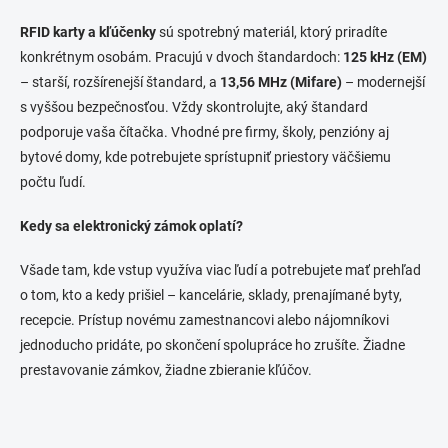
RFID karty a kľúčenky
sú spotrebný materiál, ktorý priradíte
konkrétnym osobám. Pracujú v dvoch štandardoch:
125 kHz (EM)
– starší, rozšírenejší štandard, a
13,56 MHz (Mifare)
– modernejší
s vyššou bezpečnosťou. Vždy skontrolujte, aký štandard
podporuje vaša čítačka. Vhodné pre firmy, školy, penzióny aj
bytové domy, kde potrebujete sprístupniť priestory väčšiemu
počtu ľudí.
Kedy sa elektronický zámok oplatí?
Všade tam, kde vstup využíva viac ľudí a potrebujete mať prehľad
o tom, kto a kedy prišiel – kancelárie, sklady, prenajímané byty,
recepcie. Prístup novému zamestnancovi alebo nájomníkovi
jednoducho pridáte, po skončení spolupráce ho zrušíte. Žiadne
prestavovanie zámkov, žiadne zbieranie kľúčov.