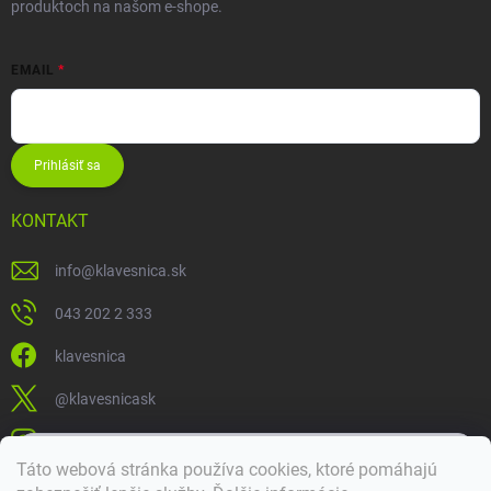
produktoch na našom e-shope.
EMAIL
Prihlásiť sa
KONTAKT
info
@
klavesnica.sk
043 202 2 333
klavesnica
@klavesnicask
klavesnica_sk
×
Táto webová stránka používa cookies, ktoré pomáhajú
Dobrý deň! 👋 Pomôžem vám nájsť správny diel. Napíšte mi.