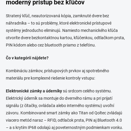
moderný prístup bez kľúčov
d
a
c
Stratený kľúč, neautorizovaná kópia, zamknuté dvere bez
i
náhradníka – to sú problémy, ktoré elektronické prístupové
e
systémy jednoducho eliminujú. Namiesto mechanického kľúča
p
otvoríte dvere bezkontaktnou kartou, kľúčenkou, odtlačkom prsta,
r
v
PIN kódom alebo cez bluetooth priamo z telefónu.
k
y
Čo v kategórii nájdete?
v
ý
Kombináciu zámkov, prístupových prvkov aj spotrebného
p
i
materiálu pre komplexné riešenie kontroly vstupu:
s
u
Elektronické zámky a úderníky
sú srdcom celého systému.
Elektrický úderník sa montuje do dverného rámu a pri prijatí
signálu (z čítačky, ovládača alebo interného systému) uvoľní
závoru. Kombinované smart zámky ako Titan od Qoltec zvládajú
viacero metód naraz – RFID, odtlačok prsta, PIN aj Bluetooth 4.0
– a s krytím IP68 odolajú aj poveternostným podmienkam vonku.