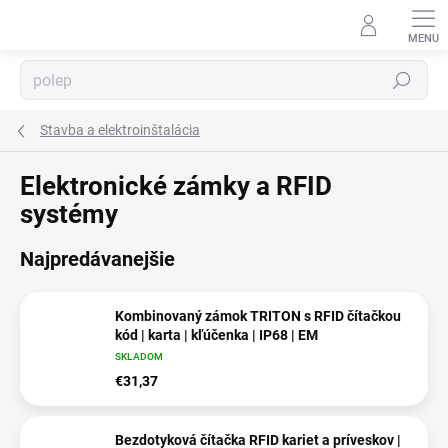
Prejsť
na
obsah
Hľadať
Stavba a elektroinštalácia
⬇
Elektronické zámky a RFID
AI asistent · online
systémy
Najpredávanejšie
Kombinovaný zámok TRITON s RFID čítačkou
kód | karta | kľúčenka | IP68 | EM
SKLADOM
€31,37
Bezdotyková čítačka RFID kariet a príveskov |