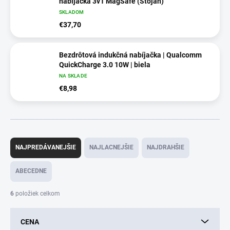
nabíjačka 3v1 MagSafe (Stojan)
SKLADOM
€37,70
Bezdrôtová indukčná nabíjačka | Qualcomm
QuickCharge 3.0 10W | biela
NA SKLADE
€8,98
R
a
NAJPREDÁVANEJŠIE
NAJLACNEJŠIE
NAJDRAHŠIE
d
e
ABECEDNE
n
i
6
položiek celkom
e
p
CENA
r