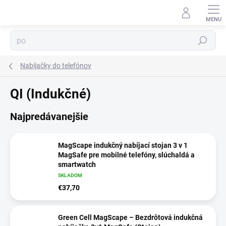
Prejsť
na
obsah
⬇
Hľadať
AI asistent · online
Nabíjačky do telefónov
QI (Indukčné)
Najpredávanejšie
MagScape indukčný nabíjací stojan 3 v 1
MagSafe pre mobilné telefóny, slúchaldá a
smartwatch
SKLADOM
€37,70
Green Cell MagScape – Bezdrôtová indukčná