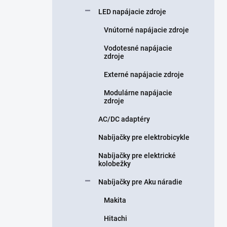
n
LED napájacie zdroje
e
l
Vnútorné napájacie zdroje
Vodotesné napájacie
zdroje
Externé napájacie zdroje
Modulárne napájacie
zdroje
AC/DC adaptéry
Nabíjačky pre elektrobicykle
Nabíjačky pre elektrické
kolobežky
Nabíjačky pre Aku náradie
Makita
Hitachi