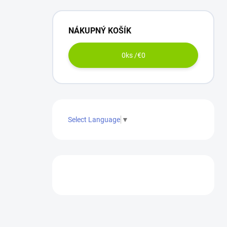
NÁKUPNÝ KOŠÍK
0
ks /
€0
Select Language
▼