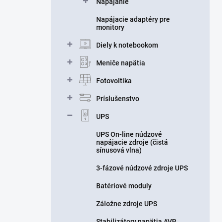
Napájanie
Napájacie adaptéry pre
monitory
Diely k notebookom
Meniče napätia
Fotovoltika
Príslušenstvo
UPS
UPS On-line núdzové
napájacie zdroje (čistá
sínusová vlna)
3-fázové núdzové zdroje UPS
Batériové moduly
Záložne zdroje UPS
Stabilizátory napätia AVR