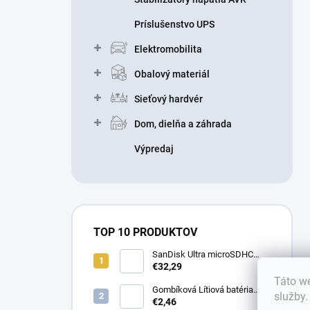
Príslušenstvo UPS
Elektromobilita
Obalový materiál
Sieťový hardvér
Dom, dielňa a záhrada
Výpredaj
TOP 10 PRODUKTOV
SanDisk Ultra microSDHC
32GB 100MB/s + adaptér
€32,29
Táto we
Gombíková Lítiová batéria
služby
€2,46
BR2330 - Panasonic 3V