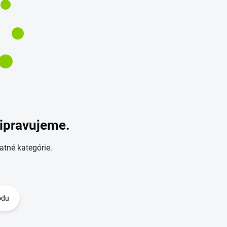
ripravujeme.
atné kategórie.
odu