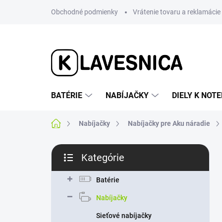
Prejsť
Obchodné podmienky
Vrátenie tovaru a reklamácie
na
obsah
BATÉRIE
NABÍJAČKY
DIELY K NO
Domov
Nabíjačky
Nabíjačky pre Aku náradie
B
Kategórie
o
Preskočiť
č
kategórie
n
Batérie
ý
Nabíjačky
p
a
Sieťové nabíjačky