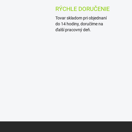
RÝCHLE DORUČENIE
Tovar skladom pri objednaní
do 14 hodiny, doručíme na
ďalší pracovný deň.
Z
á