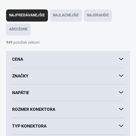
R
a
NAJPREDÁVANEJŠIE
NAJLACNEJŠIE
NAJDRAHŠIE
d
e
ABECEDNE
n
i
949
položiek celkom
e
p
CENA
r
o
d
ZNAČKY
u
k
NAPÄTIE
t
o
v
ROZMER KONEKTORA
TYP KONEKTORA