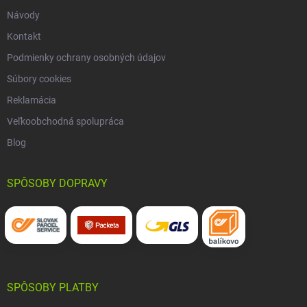
Návody
Kontakt
Podmienky ochrany osobných údajov
Súbory cookies
Reklamácia
Veľkoobchodná spolupráca
Blog
SPÔSOBY DOPRAVY
SPÔSOBY PLATBY