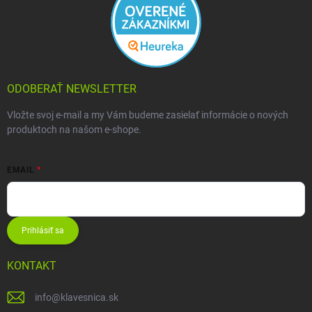
ODOBERAŤ NEWSLETTER
Vložte svoj e-mail a my Vám budeme zasielať informácie o nových
produktoch na našom e-shope.
EMAIL
Prihlásiť sa
KONTAKT
info
@
klavesnica.sk