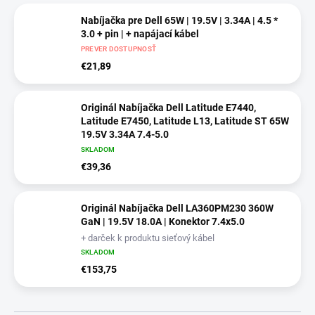
Nabíjačka pre Dell 65W | 19.5V | 3.34A | 4.5 *
3.0 + pin | + napájací kábel
PREVER DOSTUPNOSŤ
€21,89
Originál Nabíjačka Dell Latitude E7440,
Latitude E7450, Latitude L13, Latitude ST 65W
19.5V 3.34A 7.4-5.0
darček k produktu + Napájací kábel
SKLADOM
€39,36
Originál Nabíjačka Dell LA360PM230 360W
GaN | 19.5V 18.0A | Konektor 7.4x5.0
+ darček k produktu sieťový kábel
SKLADOM
€153,75