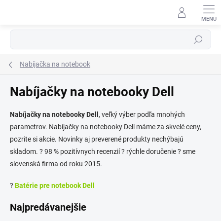
Prejsť
na
obsah
Hľadať
Nabíjačka na notebook
Nabíjačky na notebooky Dell
⬇
AI asistent · online
Nabíjačky na notebooky Dell
, veľký výber podľa mnohých
parametrov. Nabíjačky na notebooky Dell máme za skvelé ceny,
pozrite si akcie. Novinky aj preverené produkty nechýbajú
skladom. ? 98 % pozitívnych recenzií ? rýchle doručenie ? sme
slovenská firma od roku 2015.
?
Batérie pre notebook Dell
Najpredávanejšie