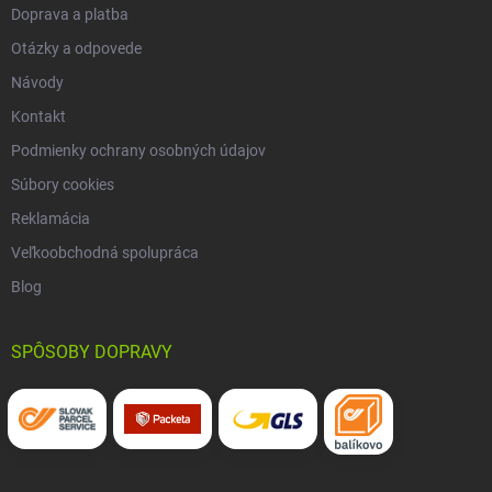
Doprava a platba
Otázky a odpovede
Návody
Kontakt
Podmienky ochrany osobných údajov
Súbory cookies
Reklamácia
Veľkoobchodná spolupráca
Blog
SPÔSOBY DOPRAVY