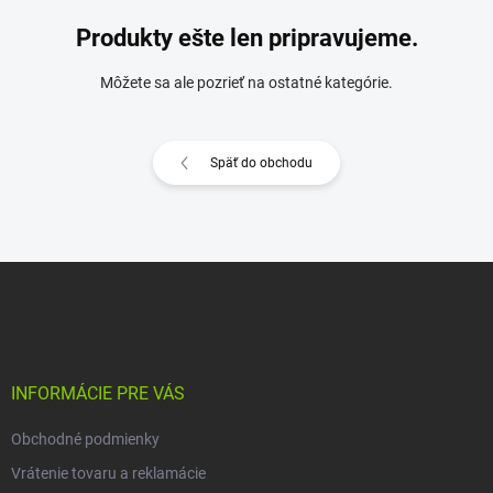
Produkty ešte len pripravujeme.
Môžete sa ale pozrieť na ostatné kategórie.
Späť do obchodu
Z
á
p
ä
t
i
INFORMÁCIE PRE VÁS
e
Obchodné podmienky
Vrátenie tovaru a reklamácie