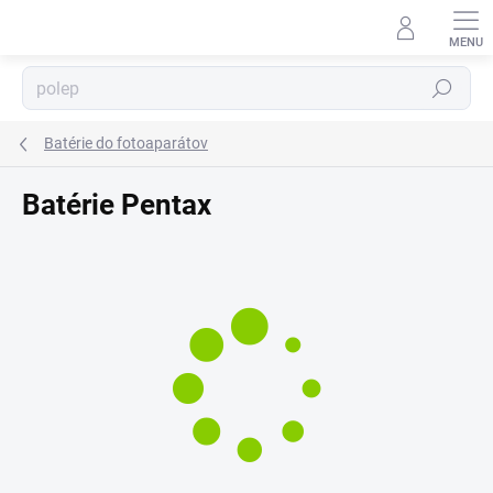
Prejsť
⬇
na
AI asistent · online
obsah
Hľadať
Batérie do fotoaparátov
Batérie Pentax