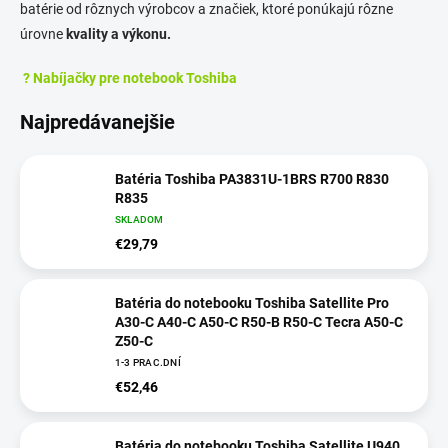
batérie od rôznych výrobcov a značiek, ktoré ponúkajú rôzne
úrovne
kvality a výkonu.
? Nabíjačky pre notebook Toshiba
Najpredávanejšie
Batéria Toshiba PA3831U-1BRS R700 R830
R835
SKLADOM
€29,79
Batéria do notebooku Toshiba Satellite Pro
A30-C A40-C A50-C R50-B R50-C Tecra A50-C
Z50-C
1-3 PRAC.DNÍ
€52,46
Batéria do notebooku Toshiba Satellite U940