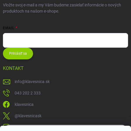
Vložte svoj e-mail a my Vám budeme zasielať informácie o nových
produktoch na našom e-shope.
EMAIL
Prihlásiť sa
KONTAKT
info
@
klavesnica.sk
043 202 2 333
klavesnica
@klavesnicask
klavesnica_sk
×