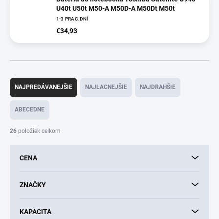
U40t U50t M50-A M50D-A M50Dt M50t
1-3 PRAC.DNÍ
€34,93
R
a
NAJPREDÁVANEJŠIE
NAJLACNEJŠIE
NAJDRAHŠIE
d
e
ABECEDNE
n
i
26
položiek celkom
e
p
CENA
r
o
d
ZNAČKY
u
k
KAPACITA
t