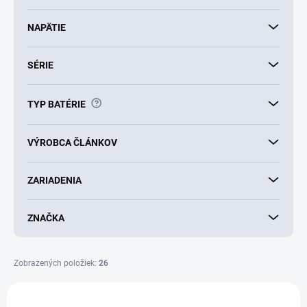
o
v
NAPÄTIE
SÉRIE
?
TYP BATÉRIE
VÝROBCA ČLÁNKOV
ZARIADENIA
ZNAČKA
Zobrazených položiek:
26
V
ý