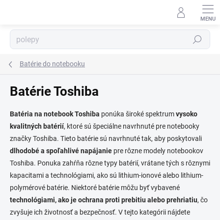
Prejsť
na
obsah
Hľadať
Batérie do notebooku
Batérie Toshiba
⬇
AI asistent · online
Batéria na notebook Toshiba
ponúka široké spektrum
vysoko
kvalitných batérií
, ktoré sú špeciálne navrhnuté pre notebooky
značky Toshiba. Tieto batérie sú navrhnuté tak, aby poskytovali
dlhodobé a spoľahlivé napájanie
pre rôzne modely notebookov
Toshiba. Ponuka zahŕňa rôzne typy batérií, vrátane tých s rôznymi
kapacitami a technológiami, ako sú lithium-ionové alebo lithium-
polymérové batérie. Niektoré batérie môžu byť vybavené
technológiami, ako je ochrana proti prebitiu alebo prehriatiu
, čo
zvyšuje ich životnosť a bezpečnosť. V tejto kategórii nájdete