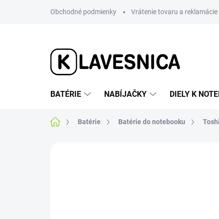
Prejsť
Obchodné podmienky
Vrátenie tovaru a reklamácie
na
obsah
BATÉRIE
NABÍJAČKY
DIELY K NO
Domov
Batérie
Batérie do notebooku
Tosh
Neohodnotené
Podrobnosti hodnotenia