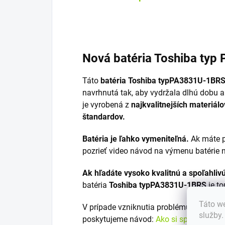
Nová batéria Toshiba
typ
Táto
batéria Toshiba typPA3831U-1BRS j
navrhnutá tak, aby vydržala dlhú dobu a
je vyrobená z
najkvalitnejších materiál
štandardov.
Batéria je ľahko vymeniteľná.
Ak máte p
pozrieť video návod na výmenu batérie 
Ak hľadáte vysoko kvalitnú a spoľahliv
batéria
Toshiba typPA3831U-1BRS
je to
Táto we
V prípade vzniknutia problému s výber
služby
poskytujeme návod:
Ako si správne vyb