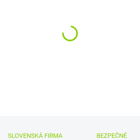
−
+
Kapacita:
5200mAh (
5
Najväčšia
kvalita
Nová batéria
Toshiba
t
DETAILNÉ INFORMÁCIE
SLOVENSKÁ FIRMA
BEZPEČNÉ