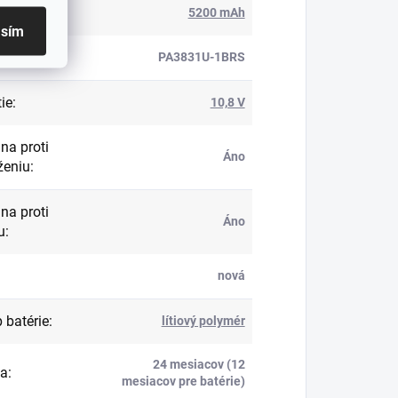
ita
:
5200 mAh
asím
l
:
PA3831U-1BRS
ie
:
10,8 V
na proti
Áno
ženiu
:
na proti
Áno
u
:
nová
 batérie
:
lítiový polymér
24 mesiacov (12
ka
:
mesiacov pre batérie)