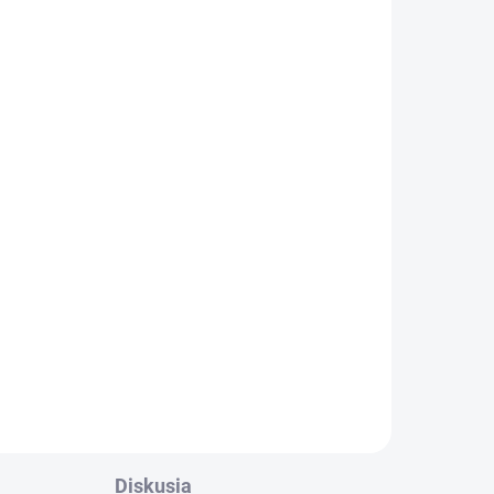
k
r:
 24
Diskusia