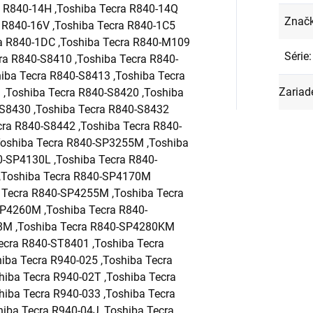
Znač
Série
:
Zariad