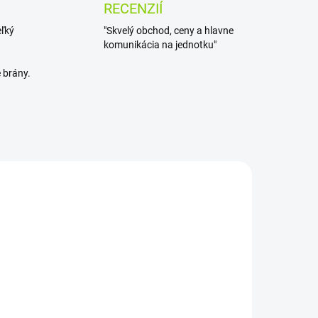
RECENZIÍ
eľký
"Skvelý obchod, ceny a hlavne
komunikácia na jednotku"
 brány.
ADOM