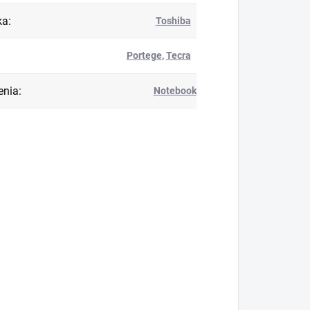
ka
:
Toshiba
Portege
,
Tecra
enia
:
Notebook