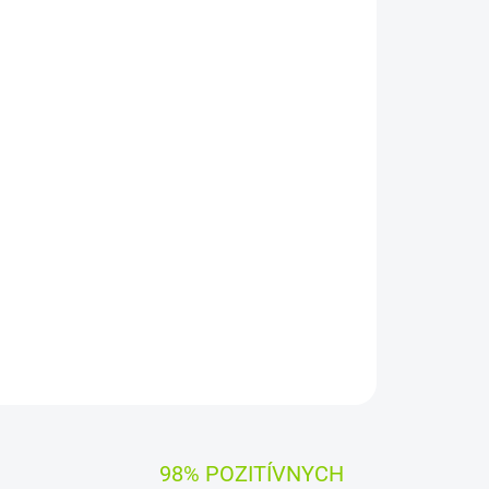
Pridať do košíka
6WH
)
Napätie:
10,8
V
yp PA3831U-1BRS
OPÝTAŤ SA
STRÁŽIŤ
98% POZITÍVNYCH