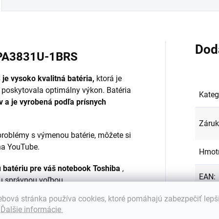
Dod
 PA3831U-1BRS
e vysoko kvalitná batéria,
ktorá je
 poskytovala optimálny výkon. Batéria
Kateg
ov a je vyrobená podľa prísnych
Záru
roblémy s výmenou batérie, môžete si
na YouTube.
Hmot
ú batériu pre váš notebook Toshiba
,
EAN
:
u správnou voľbou.
bová stránka používa cookies, ktoré pomáhajú zabezpečiť lepš
Farba
om batérie do notebooku Vám
.
Ďalšie informácie
rať batériu do Vášho notebooku?