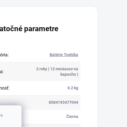
atočné parametre
ória
:
Batérie Toshiba
2 roky ( 12 mesiacov na
ka
:
kapacitu )
nosť
:
0.2 kg
8584193477044
ie
:
Čierna