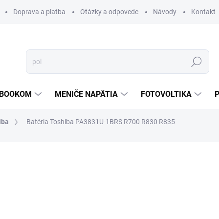
Doprava a platba
Otázky a odpovede
Návody
Kontakt
Hľadať
TEBOOKOM
MENIČE NAPÄTIA
FOTOVOLTIKA
iba
Batéria Toshiba PA3831U-1BRS R700 R830 R835
€34,44
€29,79
€24,22 bez DPH
Jednotková
SKLADOM
cena:
MOŽNOSTI DORUČENIA