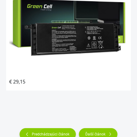
Predchádzajúci článok
Ďalší článok