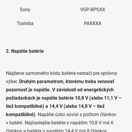
Sony
VGP-BPSXX
Toshiba
PAXXXX
2. Napätie batérie
Nájdenie samotného kódu batérie nestačí pre správny
výber.
Druhým parametrom, ktorému treba venovať
pozornosť je napätie. V závislosti od energetických
požiadavkách je napätie batérie 10,8 V (alebo 11,1 V –
tiež kompatibilné) a 14,4 V (alebo 14,8 V – tiež
kompatibilné)
. Napätie úzko súvisí s počtom článkov
v batérii. Najčastejšie batérie s napätím 10,8 V má 6
článkov a batéria s napätím 14,4 V má 8 článkov.