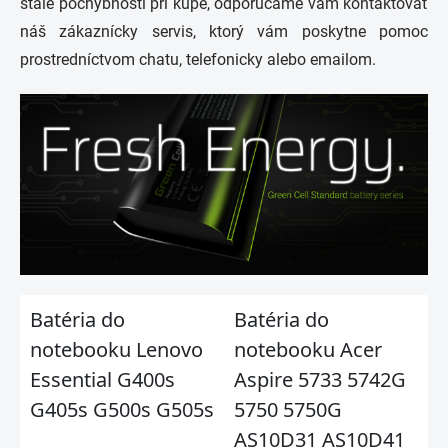
stále pochybnosti pri kúpe, odporúčame vám kontaktovať
náš zákaznícky servis, ktorý vám poskytne pomoc
prostredníctvom chatu, telefonicky alebo emailom.