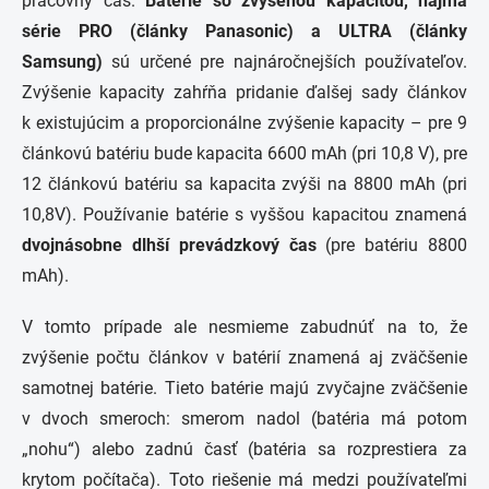
pracovný čas.
Batérie so zvýšenou kapacitou, najmä
série PRO (články Panasonic) a ULTRA (články
Samsung)
sú určené pre najnáročnejších používateľov.
Zvýšenie kapacity zahŕňa pridanie ďalšej sady článkov
k existujúcim a proporcionálne zvýšenie kapacity – pre 9
článkovú batériu bude kapacita 6600 mAh (pri 10,8 V), pre
12 článkovú batériu sa kapacita zvýši na 8800 mAh (pri
10,8V). Používanie batérie s vyššou kapacitou znamená
dvojnásobne dlhší prevádzkový čas
(pre batériu 8800
mAh).
V tomto prípade ale nesmieme zabudnúť na to, že
zvýšenie počtu článkov v batérií znamená aj zväčšenie
samotnej batérie. Tieto batérie majú zvyčajne zväčšenie
v dvoch smeroch: smerom nadol (batéria má potom
„nohu“) alebo zadnú časť (batéria sa rozprestiera za
krytom počítača). Toto riešenie má medzi používateľmi