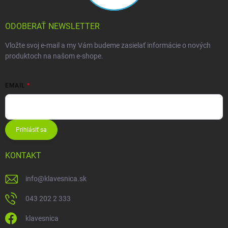
ODOBERAŤ NEWSLETTER
Vložte svoj e-mail a my Vám budeme zasielať informácie o nových
produktoch na našom e-shope.
EMAIL
Prihlásiť sa
KONTAKT
info
@
klavesnica.sk
043 202 2 333
klavesnica