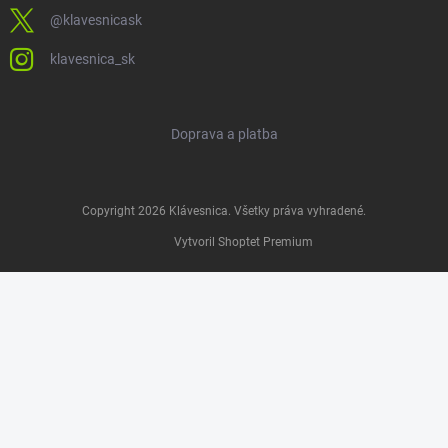
@klavesnicask
klavesnica_sk
Doprava a platba
Copyright 2026
Klávesnica
. Všetky práva vyhradené.
Vytvoril Shoptet Premium