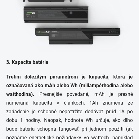
3. Kapacita batérie
Tretím dôležitým parametrom je kapacita, ktorá je
označovaná ako mAh alebo Wh (miliampérhodina alebo
watthodina).
Presnejšie povedané, mAh je presné
nameraná kapacita v článkoch. 1Ah znamená že
zariadenie je schopné nepretržite dodávať prúd 1A po
dobu 1 hodiny. Naopak, hodnota Wh určuje, ako dlho
bude batéria schopná fungovať pri jednom použití (ak
poznáme energetické požiadavky vo wattoch, napríklad