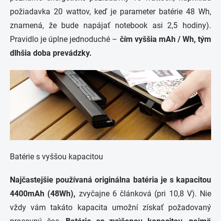
požiadavka 20 wattov, keď je parameter batérie 48 Wh,
znamená, že bude napájať notebook asi 2,5 hodiny).
Pravidlo je úplne jednoduché –
čím vyššia mAh / Wh, tým
dlhšia doba prevádzky.
Batérie s vyššou kapacitou
Najčastejšie používaná originálna batéria je s kapacitou
4400mAh (48Wh),
zvyčajne 6 článková (pri 10,8 V). Nie
vždy vám takáto kapacita umožní získať požadovaný