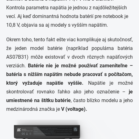
Kontrola parametra napätia je jednou z najdôležitejších
vecí. Aj keď dominantná hodnota batérií pre notebook je
10,8 V, objavia sa aj modely s vyšším napätím.
Okrem toho, tento fakt ešte viac komplikuje aj skutočnosť,
že jeden model batérie (napríklad populárna batéria
AS07B31) môže existovať v dvoch rôznych napäťových
verziách.
Batérie nie je možné používať zameniteľne –
batéria s nižším napätím nebude pracovať s počítačom,
ktorý vyžaduje napätie vyššie.
Napätie je možné
skontrolovať rovnako ľahko ako jeho označenie –
je
umiestnené na štítku batérie
, často blízko modelu a jeho
medzinárodná značka je
V (voltage).