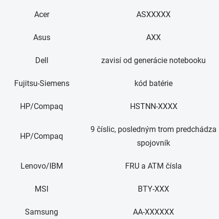
Acer
ASXXXXX
Asus
AXX
Dell
zavisí od generácie notebooku
Fujitsu-Siemens
kód batérie
HP/Compaq
HSTNN-XXXX
9 číslic, posledným trom predchádza
HP/Compaq
spojovník
Lenovo/IBM
FRU a ATM čísla
MSI
BTY-XXX
Samsung
AA-XXXXXX