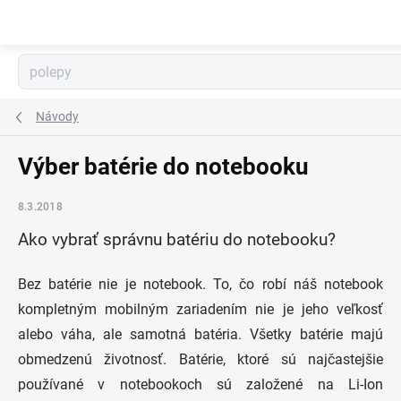
Prejsť
na
obsah
Návody
Výber batérie do notebooku
AI asistent · online
8.3.2018
Ako vybrať správnu batériu do notebooku?
Bez batérie nie je notebook. To, čo robí náš notebook
kompletným mobilným zariadením nie je jeho veľkosť
alebo váha, ale samotná batéria. Všetky batérie majú
obmedzenú životnosť. Batérie, ktoré sú najčastejšie
používané v notebookoch sú založené na Li-Ion