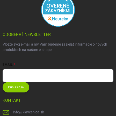
ODOBERAŤ NEWSLETTER
Vložte svoj e-mail a my Vám budeme zasielať informácie o nových
produktoch na našom e-shope.
EMAIL
Prihlásiť sa
KONTAKT
info
@
klavesnica.sk