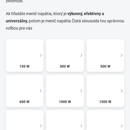
životnosť.
Ak hľadáte menič napätia, ktorý je
výkonný, efektívny a
univerzálny,
potom je menič napätia Čistá sinusoida tou správnou
voľbou pre vás
150 W
300 W
500 W
600 W
1000 W
1500 W