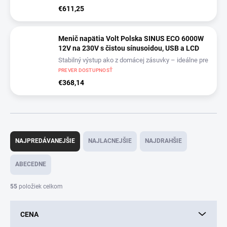
€611,25
Menič napätia Volt Polska SINUS ECO 6000W
12V na 230V s čistou sínusoidou, USB a LCD
Stabilný výstup ako z domácej zásuvky – ideálne pre
čerpadlá, kotly, karavany, dielne
PREVER DOSTUPNOSŤ
€368,14
R
a
NAJPREDÁVANEJŠIE
NAJLACNEJŠIE
NAJDRAHŠIE
d
e
ABECEDNE
n
i
55
položiek celkom
e
p
CENA
r