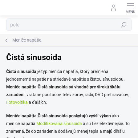
Prejsť
na
obsah
Hľadať
Meniče napätia
Čistá sinusoida
⬇
AI asistent · online
Čistá sinusoida
je typ meniča napätia, ktorý premieňa
jednosmerné napätie na striedavé napätie s čistou sínusoidou.
Meniče napätia Čistá sinusoida sú vhodné pre širokú škálu
zariadení
, vrátane počítačov, televízorov, rádií, DVD prehrávačov,
Fotovoltika
a ďalších.
Meniče napätia Čistá sinusoida poskytujú vyšší výkon
ako
meniče napätia
Modifikovaná sínusoida
a sú tiež efektívnejšie. To
znamená, že do zariadenia dodávajú menej tepla a majú dlhšiu