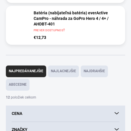
Batéria (nabíjateľná batéria) everActive
CamPro - náhrada za GoPro Hero 4 / 4+ /
AHDBT-401
PREVER DOSTUPNOSŤ
€12,73
R
a
NAJPREDÁVANEJŠIE
NAJLACNEJŠIE
NAJDRAHŠIE
d
e
ABECEDNE
n
i
12
položiek celkom
e
p
CENA
r
o
d
ZNAČKY