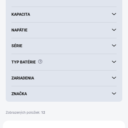
u
k
KAPACITA
t
o
v
NAPÄTIE
SÉRIE
?
TYP BATÉRIE
ZARIADENIA
ZNAČKA
Zobrazených položiek:
12
V