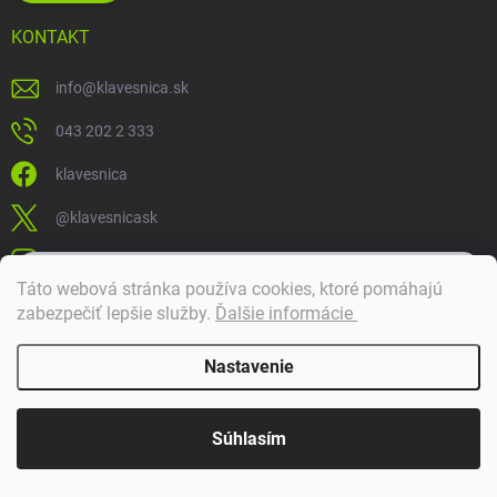
KONTAKT
info
@
klavesnica.sk
043 202 2 333
klavesnica
@klavesnicask
klavesnica_sk
×
Táto webová stránka používa cookies, ktoré pomáhajú
Dobrý deň! 👋 Pomôžem vám nájsť správny diel. Napíšte mi.
zabezpečiť lepšie služby
.
Ďalšie informácie
Doprava a platba
Nastavenie
Copyright 2026
Klávesnica
. Všetky práva vyhradené.
Súhlasím
Vytvoril Shoptet Premium