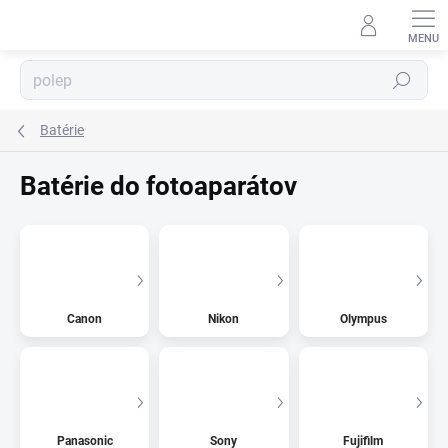
Prejsť
na
obsah
Hľadať
⬇
Batérie
AI asistent · online
Batérie do fotoaparátov
Canon
Nikon
Olympus
Panasonic
Sony
Fujifilm