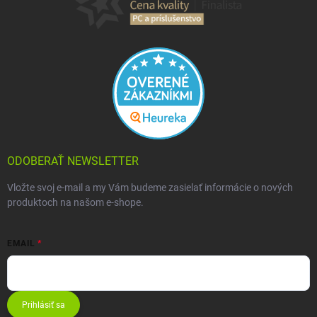
ODOBERAŤ NEWSLETTER
Vložte svoj e-mail a my Vám budeme zasielať informácie o nových
produktoch na našom e-shope.
EMAIL
Prihlásiť sa