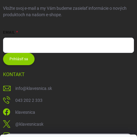
Vložte svoj e-mail a my Vám budeme zasielať informácie o nových
produktoch na našom e-shope.
EMAIL
Prihlásiť sa
KONTAKT
info
@
klavesnica.sk
043 202 2 333
klavesnica
@klavesnicask
klavesnica_sk