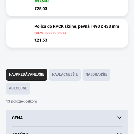
SKLADOM
€25,03
Polica do RACK skrine, pevná | 490 x 433 mm
PREVER DOSTUPNOSŤ
€21,53
R
a
NAJPREDÁVANEJŠIE
NAJLACNEJŠIE
NAJDRAHŠIE
d
e
ABECEDNE
n
i
13
položiek celkom
e
p
CENA
r
o
d