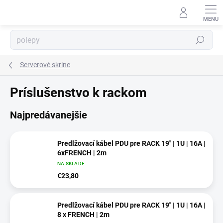
Prejsť
na
obsah
Hľadať
⬇
AI asistent · online
Serverové skrine
Príslušenstvo k rackom
Najpredávanejšie
Predlžovací kábel PDU pre RACK 19'' | 1U | 16A |
6xFRENCH | 2m
NA SKLADE
€23,80
Predlžovací kábel PDU pre RACK 19'' | 1U | 16A |
8 x FRENCH | 2m