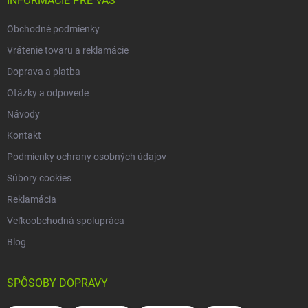
i
INFORMÁCIE PRE VÁS
v
e
k
Obchodné podmienky
y
v
Vrátenie tovaru a reklamácie
ý
p
Doprava a platba
i
Otázky a odpovede
s
u
Návody
Kontakt
Podmienky ochrany osobných údajov
Súbory cookies
Reklamácia
Veľkoobchodná spolupráca
Blog
SPÔSOBY DOPRAVY