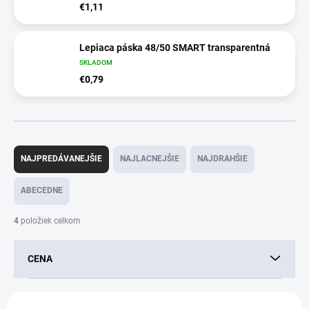
€1,11
Lepiaca páska 48/50 SMART transparentná
SKLADOM
€0,79
R
a
NAJPREDÁVANEJŠIE
NAJLACNEJŠIE
NAJDRAHŠIE
d
e
ABECEDNE
n
i
4
položiek celkom
e
p
CENA
r
o
d
V
u