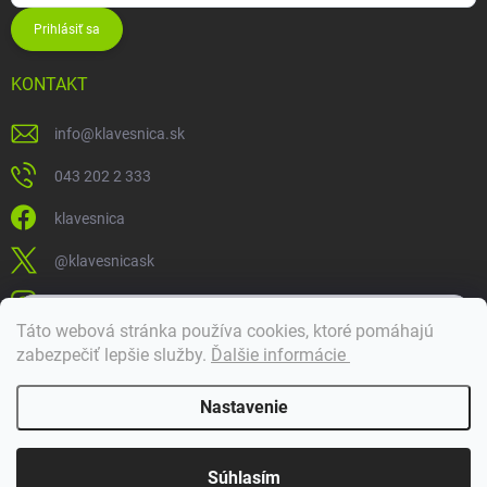
Prihlásiť sa
KONTAKT
info
@
klavesnica.sk
043 202 2 333
klavesnica
@klavesnicask
klavesnica_sk
×
Táto webová stránka používa cookies, ktoré pomáhajú
Dobrý deň! 👋 Pomôžem vám nájsť správny diel. Napíšte mi.
zabezpečiť lepšie služby
.
Ďalšie informácie
Doprava a platba
Nastavenie
Copyright 2026
Klávesnica
. Všetky práva vyhradené.
Súhlasím