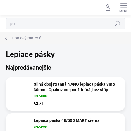
Prejsť
na
obsah
⬇
AI asistent · online
Hľadať
Obalový materiál
Lepiace pásky
Najpredávanejšie
Silná obojstranná NANO lepiaca páska 3m x
30mm - Opakovane použiteľná, bez stôp
SKLADOM
€2,71
Lepiaca páska 48/50 SMART čierna
SKLADOM