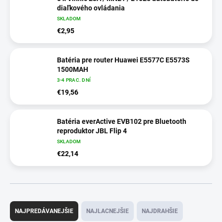
diaľkového ovládania
SKLADOM
€2,95
Batéria pre router Huawei E5577C E5573S
1500MAH
3-4 PRAC. DNÍ
€19,56
Batéria everActive EVB102 pre Bluetooth
reproduktor JBL Flip 4
SKLADOM
€22,14
R
a
NAJPREDÁVANEJŠIE
NAJLACNEJŠIE
NAJDRAHŠIE
d