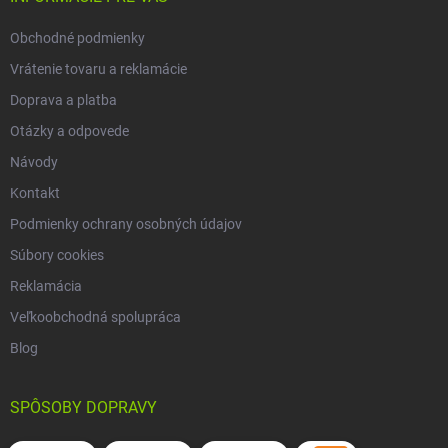
v
e
k
Obchodné podmienky
y
v
Vrátenie tovaru a reklamácie
ý
p
Doprava a platba
i
Otázky a odpovede
s
u
Návody
Kontakt
Podmienky ochrany osobných údajov
Súbory cookies
Reklamácia
Veľkoobchodná spolupráca
Blog
SPÔSOBY DOPRAVY