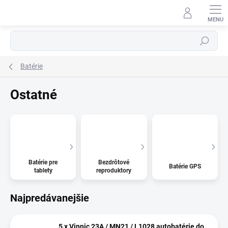
Prejsť
na
obsah
Hľadať
Batérie
⬇
AI asistent · online
Ostatné
Batérie pre
Bezdrôtové
Batérie GPS
tablety
reproduktory
Najpredávanejšie
5 x Vinnic 23A / MN21 / L1028 autobatérie do