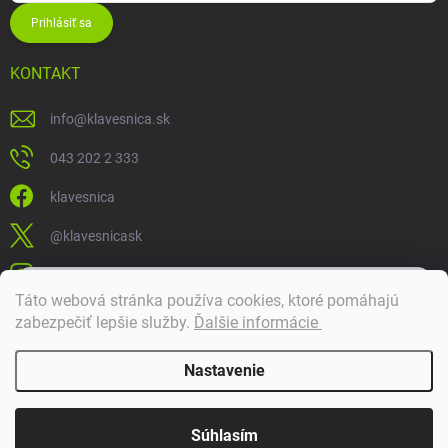
Prihlásiť sa
KONTAKT
info
@
klavesnica.sk
043 202 2 333
klavesnica
@klavesnicask
klavesnica_sk
×
Táto webová stránka používa cookies, ktoré pomáhajú
Dobrý deň! 👋 Pomôžem vám nájsť správny diel. Napíšte mi.
zabezpečiť lepšie služby
.
Ďalšie informácie
Doprava a platba
Nastavenie
Copyright 2026
Klávesnica
. Všetky práva vyhradené.
Súhlasím