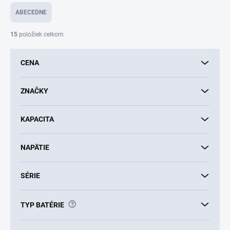
e
ABECEDNE
n
i
15
položiek celkom
e
p
CENA
r
o
d
ZNAČKY
u
k
KAPACITA
t
o
v
NAPÄTIE
SÉRIE
?
TYP BATÉRIE