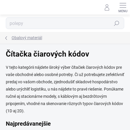
Prejsť
na
obsah
Hľadať
Obalový materiál
⬇
AI asistent · online
Čítačka čiarových kódov
V tejto kategórii nájdete široký výber čítačiek čiarových kódov pre
vaše obchodné alebo osobné potreby. Či už potrebujete zefektívniť
predaj vo vašom obchode, zjednodušiť skladové hospodárstvo
alebo urýchliť logistiku, u nás nájdete to pravé riešenie. Ponúkame
ručné aj stacionárne modely, s káblovým aj bezdrôtovým
pripojením, vhodné na skenovanie rôznych typov čiarových kódov
(1D aj 2D).
Najpredávanejšie