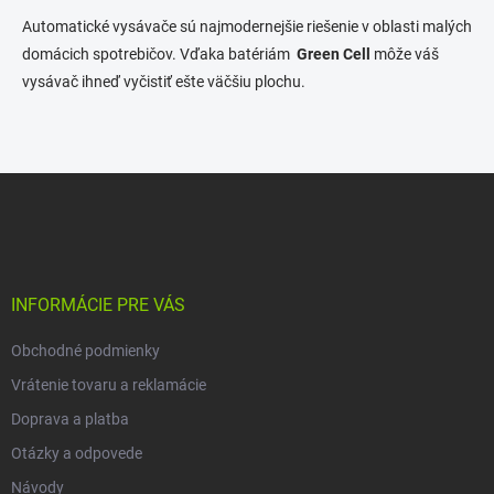
p
Automatické vysávače sú najmodernejšie riešenie v oblasti malých
i
domácich spotrebičov. Vďaka batériám
Green Cell
môže váš
s
u
vysávač ihneď vyčistiť ešte väčšiu plochu.
Z
á
p
ä
t
i
INFORMÁCIE PRE VÁS
e
Obchodné podmienky
Vrátenie tovaru a reklamácie
Doprava a platba
Otázky a odpovede
Návody