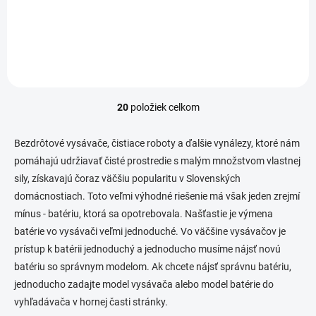
mesiacov Vysoko kvalitná
kvalitná značková batéria
značková batéria Green...
Emeru...
20
položiek celkom
O
v
l
Bezdrôtové vysávače, čistiace roboty a ďalšie vynálezy, ktoré nám
á
pomáhajú udržiavať čisté prostredie s malým množstvom vlastnej
d
sily, získavajú čoraz väčšiu popularitu v Slovenských
a
c
domácnostiach. Toto veľmi výhodné riešenie má však jeden zrejmí
i
mínus - batériu, ktorá sa opotrebovala. Našťastie je výmena
e
batérie vo vysávači veľmi jednoduché. Vo väčšine vysávačov je
p
r
prístup k batérii jednoduchý a jednoducho musíme nájsť novú
v
batériu so správnym modelom. Ak chcete nájsť správnu batériu,
k
jednoducho zadajte model vysávača alebo model batérie do
y
v
vyhľadávača v hornej časti stránky.
ý