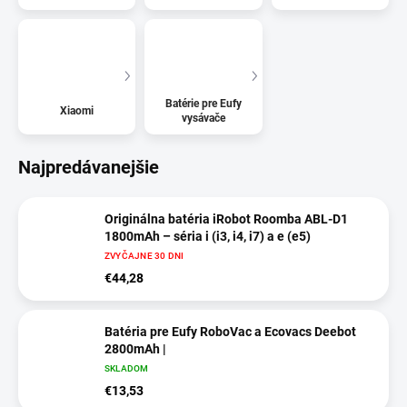
Batérie pre Eufy
Xiaomi
vysávače
Najpredávanejšie
Originálna batéria iRobot Roomba ABL-D1
1800mAh – séria i (i3, i4, i7) a e (e5)
ZVYČAJNE 30 DNI
€44,28
Batéria pre Eufy RoboVac a Ecovacs Deebot
2800mAh |
SKLADOM
€13,53