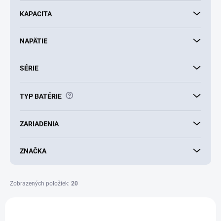
k
KAPACITA
t
o
v
NAPÄTIE
SÉRIE
?
TYP BATÉRIE
ZARIADENIA
ZNAČKA
Zobrazených položiek:
20
V
ý
NOVINKA