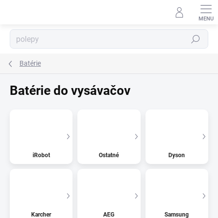
Prejsť
na
obsah
Hľadať
Batérie
⬇
Batérie do vysávačov
AI asistent · online
iRobot
Ostatné
Dyson
Karcher
AEG
Samsung