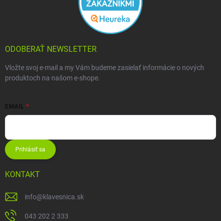
ODOBERAŤ NEWSLETTER
Vložte svoj e-mail a my Vám budeme zasielať informácie o nových
produktoch na našom e-shope.
EMAIL
Prihlásiť sa
KONTAKT
info
@
klavesnica.sk
043 202 2 333