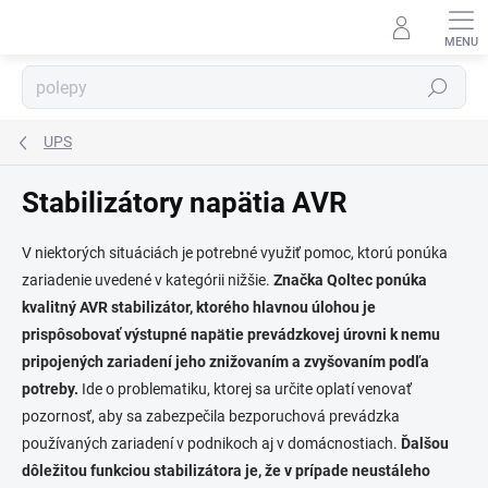
Prejsť
na
obsah
Hľadať
UPS
⬇
AI asistent · online
Stabilizátory napätia AVR
V niektorých situáciách je potrebné využiť pomoc, ktorú ponúka
zariadenie uvedené v kategórii nižšie.
Značka Qoltec ponúka
kvalitný AVR stabilizátor, ktorého hlavnou úlohou je
prispôsobovať výstupné napätie prevádzkovej úrovni k nemu
pripojených zariadení jeho znižovaním a zvyšovaním podľa
potreby.
Ide o problematiku, ktorej sa určite oplatí venovať
pozornosť, aby sa zabezpečila bezporuchová prevádzka
používaných zariadení v podnikoch aj v domácnostiach.
Ďalšou
dôležitou funkciou stabilizátora je, že v prípade neustáleho