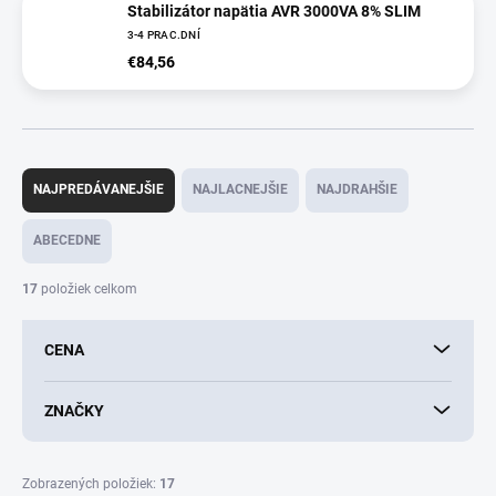
Stabilizátor napätia AVR 3000VA 8% SLIM
3-4 PRAC.DNÍ
€84,56
R
a
NAJPREDÁVANEJŠIE
NAJLACNEJŠIE
NAJDRAHŠIE
d
e
ABECEDNE
n
i
17
položiek celkom
e
p
CENA
r
o
d
ZNAČKY
u
k
t
Zobrazených položiek:
17