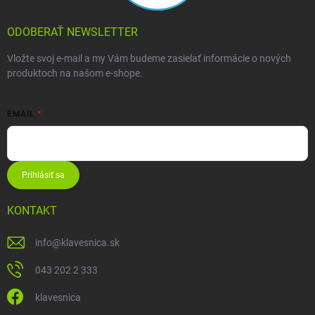
ODOBERAŤ NEWSLETTER
Vložte svoj e-mail a my Vám budeme zasielať informácie o nových
produktoch na našom e-shope.
EMAIL
Prihlásiť sa
KONTAKT
info
@
klavesnica.sk
043 202 2 333
klavesnica