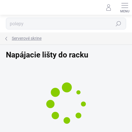
Prejsť
⬇
na
AI asistent · online
obsah
Hľadať
Serverové skrine
Napájacie lišty do racku