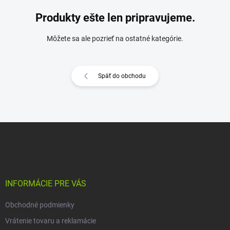
Produkty ešte len pripravujeme.
Môžete sa ale pozrieť na ostatné kategórie.
Späť do obchodu
Z
á
p
ä
t
i
INFORMÁCIE PRE VÁS
e
Obchodné podmienky
Vrátenie tovaru a reklamácie