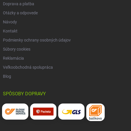
Doprava a platba
Otázky a odpovede
Návody
Kontakt
Podmienky ochrany osobných údajov
Súbory cookies
Reklamácia
Veľkoobchodná spolupráca
Blog
SPÔSOBY DOPRAVY