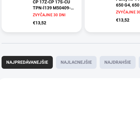
CP 17Z-CP 17S-CU
650 G4, 650
TPN-l139 M50409-
ZVYČAJNE 30
001
ZVYČAJNE 30 DNI
€13,52
€13,52
R
a
NAJPREDÁVANEJŠIE
NAJLACNEJŠIE
NAJDRAHŠIE
d
e
n
V
i
ý
NOVINKA
e
p
p
i
r
s
o
p
d
r
u
o
ZVYČAJNE 30 DNI
ZVYČAJNE 30 DNI
k
d