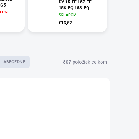
DY 15-EF 15Z-EF
 G5
15S-EQ 15S-FQ
 DNI
SKLADOM
€13,52
807
položiek celkom
ABECEDNE
SKLADOM
SKLADOM