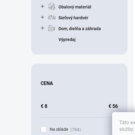
Obalový materiál
Sieťový hardvér
Dom, dielňa a záhrada
Výpredaj
CENA
€
8
€
56
Táto we
služby
Na sklade
794