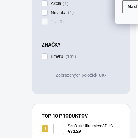
Akcia
1
Nast
Novinka
1
Tip
0
ZNAČKY
Emeru
102
Zobrazených položiek:
807
TOP 10 PRODUKTOV
SanDisk Ultra microSDHC
32GB 100MB/s + adaptér
€32,29