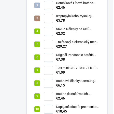
Gombíková Lítiová batéria
€2,46
BR2330 - Panasonic 3V
Izopropylalkohol vysokej
čistoty IPA 99,9% 1000 ml –
€5,78
Univerzálny čistiaci
prostriedok pre elektroniku a
SK/CZ Nálepky na Celú
optiku
Klávesnicu - Notebook & PC
€2,32
(13x13mm)
Trojfázový elektronický merač
Qoltec | Merač spotreby
€29,27
energie na DIN lištu | 400V |
100A | LCD | 4P
Originál Panasonic batéria
NCR18650B 3400mAh 3,6V Li-
€7,38
ion Vysokokapacitný
akumuláto
10 x mini G10 / 10BL / LR1130
Alkalická batéria everActive
€1,09
Batériové články Samsung
INR18650 25R 2500mAh 20A
€6,15
vysokoprúdové
Batérie do načúvacích
prístrojov Power One Varta
€2,46
312 (PR41), 6 ks
Napájací adaptér pre monitor
LG 40W | 19V | 2.1A | 6.5*4.4 |
€18,45