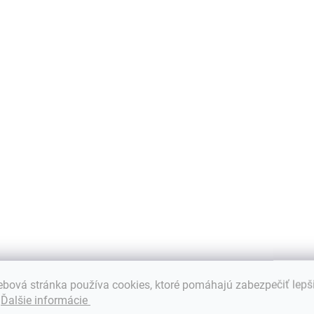
životnosť: Kvalitné
ž
životnosť: Kvalitné
originálne pánty sú
o
originálne pánty sú
vyrobené z vysoko
v
vyrobené z vysoko
kvalitných
k
kvalitných
materiálov a...
m
materiálov a...
SKLADOM
ZVYČAJNE 30 DNI
Pánty HP
Pánty HP
Probook 440
Pavilion 15-B
P
441 445 446
FBU36009010
bová stránka používa cookies, ktoré pomáhajú zabezpečiť lepš
G7
FBU36010010
.
Ďalšie informácie