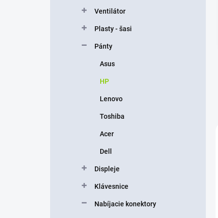
n
Ventilátor
e
l
Plasty - šasi
Pánty
Asus
HP
Lenovo
Toshiba
Acer
Dell
Displeje
Klávesnice
Nabíjacie konektory