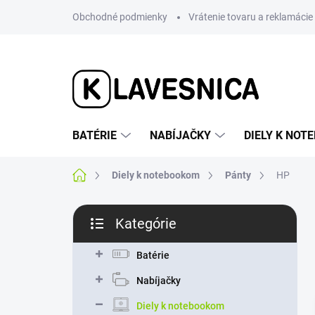
Prejsť
Obchodné podmienky
Vrátenie tovaru a reklamácie
na
obsah
BATÉRIE
NABÍJAČKY
DIELY K NO
Domov
Diely k notebookom
Pánty
HP
B
Kategórie
o
Preskočiť
č
kategórie
n
Batérie
ý
Nabíjačky
p
a
Diely k notebookom