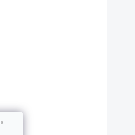
ivotnosť: Kvalitné
životnosť: Kvalitné
riginálne pánty sú
originálne pánty sú
yrobené z vysoko
vyrobené z vysoko
valitných
kvalitných
ateriálov a...
materiálov a...
ZVYČAJNE 30 DNI
ZVYČAJNE 30 DNI
Pánty HP
Pánty HP DV6-
avilion G6-
3000 DV6-
1A00 G6-1B00
3030 DV6-
ie
G6-1C00 G6-
3040 DV6-