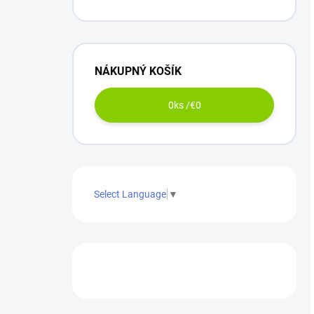
+ napájací kábel
NÁKUPNÝ KOŠÍK
0
ks /
€0
Select Language
▼