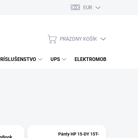
EUR
Podmienky ochrany osobných údajov
Súbory cookies
Rekla
PRÁZDNY KOŠÍK
NÁKUPNÝ
KOŠÍK
PRÍSLUŠENSTVO
UPS
ELEKTROMOBILITA
O
Pánty HP 15-DY 15T-
roBook