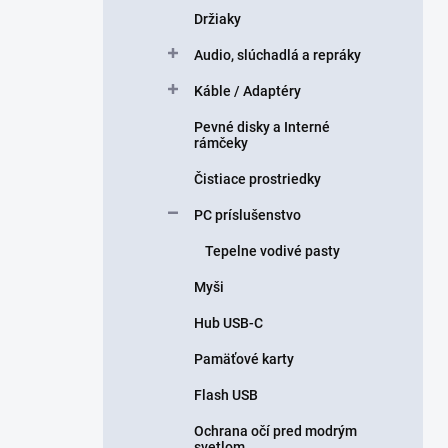
Držiaky
Audio, slúchadlá a repráky
Káble / Adaptéry
Pevné disky a Interné
rámčeky
Čistiace prostriedky
PC príslušenstvo
Tepelne vodivé pasty
Myši
Hub USB-C
Pamäťové karty
Flash USB
Ochrana očí pred modrým
svetlom