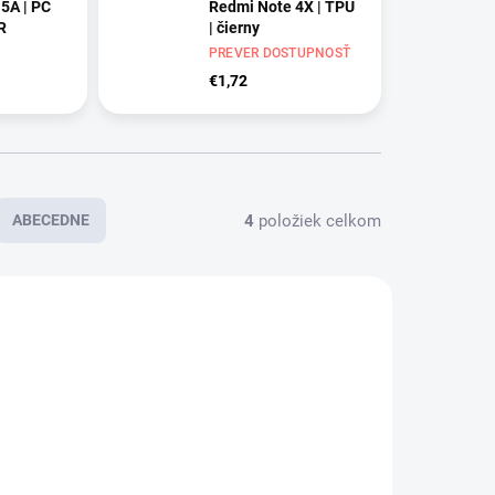
5A | PC
Redmi Note 4X | TPU
R
| čierny
PREVER DOSTUPNOSŤ
€1,72
4
položiek celkom
ABECEDNE
AKCIA
PREVER
PREVER
DOSTUPNOSŤ
DOSTUPNOSŤ