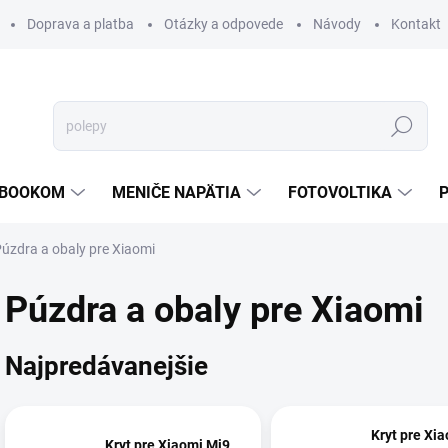
Doprava a platba
Otázky a odpovede
Návody
Kontakt
Hľadať
TEBOOKOM
MENIČE NAPÄTIA
FOTOVOLTIKA
úzdra a obaly pre Xiaomi
Púzdra a obaly pre Xiaomi
Najpredávanejšie
Kryt pre Xi
Kryt pre Xiaomi Mi9