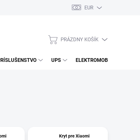
EUR
Podmienky ochrany osobných údajov
Súbory cookies
Rekla
PRÁZDNY KOŠÍK
NÁKUPNÝ
KOŠÍK
PRÍSLUŠENSTVO
UPS
ELEKTROMOBILITA
O
aomi
Kryt pre Xiaomi