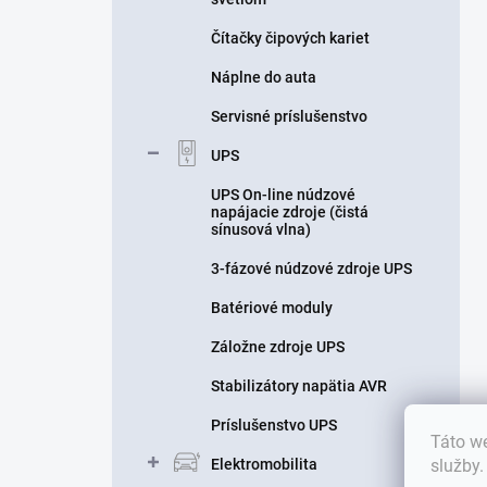
Čítačky čipových kariet
Náplne do auta
Servisné príslušenstvo
UPS
UPS On-line núdzové
napájacie zdroje (čistá
sínusová vlna)
3-fázové núdzové zdroje UPS
Batériové moduly
Záložne zdroje UPS
Stabilizátory napätia AVR
Príslušenstvo UPS
Táto we
služby
Elektromobilita