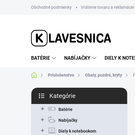
Prejsť
Obchodné podmienky
Vrátenie tovaru a reklamácie
na
obsah
BATÉRIE
NABÍJAČKY
DIELY K NO
Domov
Príslušenstvo
Obaly, puzdrá, kryty
P
B
Kategórie
o
Preskočiť
č
kategórie
n
Batérie
ý
Nabíjačky
p
a
Diely k notebookom