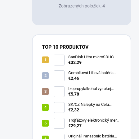
Zobrazených položiek:
4
TOP 10 PRODUKTOV
SanDisk Ultra microSDHC
32GB 100MB/s + adaptér
€32,29
Gombíková Lítiová batéria
€2,46
BR2330 - Panasonic 3V
Izopropylalkohol vysokej
čistoty IPA 99,9% 1000 ml –
€5,78
Univerzálny čistiaci
prostriedok pre elektroniku a
SK/CZ Nálepky na Celú
optiku
Klávesnicu - Notebook & PC
€2,32
(13x13mm)
Trojfázový elektronický merač
Qoltec | Merač spotreby
€29,27
energie na DIN lištu | 400V |
100A | LCD | 4P
Originál Panasonic batéria