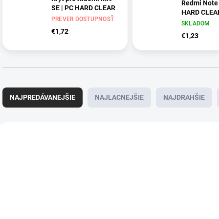
Redmi Note 
SE | PC HARD CLEAR
HARD CLEA
PREVER DOSTUPNOSŤ
SKLADOM
€1,72
€1,23
R
a
NAJPREDÁVANEJŠIE
NAJLACNEJŠIE
NAJDRAHŠIE
d
e
n
V
i
ý
AKCIA
e
p
p
i
r
s
o
p
d
r
u
o
PREVER
SKLADOM
k
d
DOSTUPNOSŤ