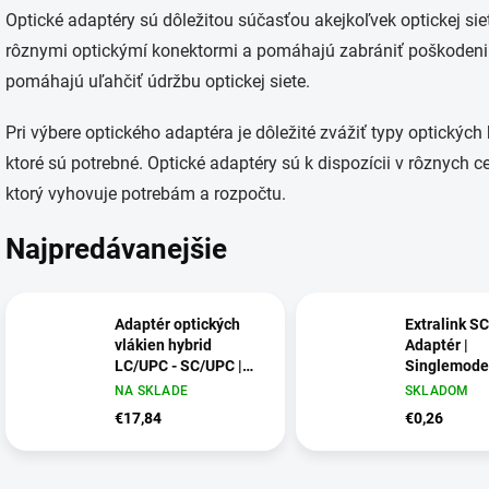
Optické adaptéry sú dôležitou súčasťou akejkoľvek optickej siet
rôznymi optickýmí konektormi a pomáhajú zabrániť poškodeniu 
pomáhajú uľahčiť údržbu optickej siete.
Pri výbere optického adaptéra je dôležité zvážiť typy optických 
ktoré sú potrebné. Optické adaptéry sú k dispozícii v rôznych 
ktorý vyhovuje potrebám a rozpočtu.
Najpredávanejšie
Adaptér optických
Extralink S
vlákien hybrid
Adaptér |
LC/UPC - SC/UPC |
Singlemode
Simplex | Multimode
Simplex, mo
NA SKLADE
SKLADOM
€17,84
€0,26