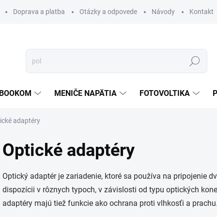
Doprava a platba
Otázky a odpovede
Návody
Kontakt
Hľadať
TEBOOKOM
MENIČE NAPÄTIA
FOTOVOLTIKA
ické adaptéry
Optické adaptéry
Optický adaptér je zariadenie, ktoré sa používa na pripojenie 
dispozícii v rôznych typoch, v závislosti od typu optických kone
adaptéry majú tiež funkcie ako ochrana proti vlhkosťi a prachu