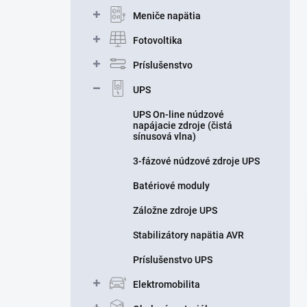
n
Meniče napätia
e
l
Fotovoltika
Príslušenstvo
UPS
UPS On-line núdzové
napájacie zdroje (čistá
sínusová vlna)
3-fázové núdzové zdroje UPS
Batériové moduly
Záložne zdroje UPS
Stabilizátory napätia AVR
Príslušenstvo UPS
Elektromobilita