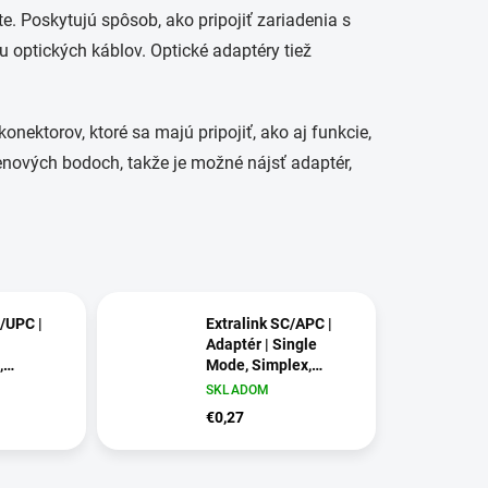
e. Poskytujú spôsob, ako pripojiť zariadenia s
optických káblov. Optické adaptéry tiež
konektorov, ktoré sa majú pripojiť, ako aj funkcie,
cenových bodoch, takže je možné nájsť adaptér,
C/UPC |
Extralink SC/APC |
Adaptér | Single
,
Mode, Simplex,
drý
zelený
SKLADOM
€0,27