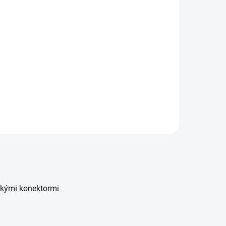
elený
0,22 bez DPH
€1,55 bez DPH
Do košíka
Detail
xtralink ADAPTÉR
C/APC SM
IMPLEX zelený
ickými konektormi