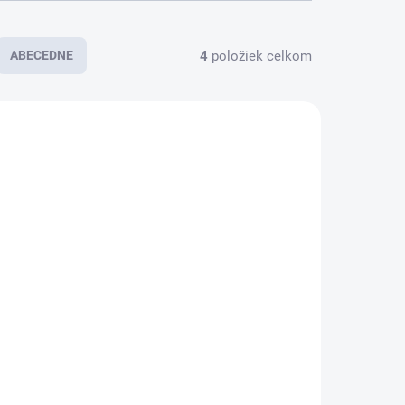
4
položiek celkom
ABECEDNE
IA
PREVER
SKLADOM
DOSTUPNOSŤ
xtralink
Extralink
SC/APC |
LC/UPC |
daptér |
Adaptér |
ingle Mode,
Jednoduchý
implex,
režim, Simplex
€0,27
€1,91