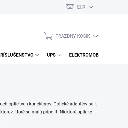
EUR
Podmienky ochrany osobných údajov
Súbory cookies
Rekla
PRÁZDNY KOŠÍK
NÁKUPNÝ
KOŠÍK
PRÍSLUŠENSTVO
UPS
ELEKTROMOBILITA
O
dvoch optických konektorov. Optické adaptéry sú k
ktorov, ktoré sa majú pripojiť. Niektoré optické
.