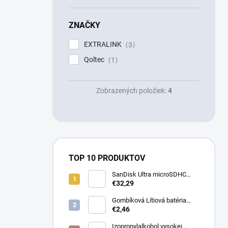
ZNAČKY
EXTRALINK
3
Qoltec
1
Zobrazených položiek:
4
TOP 10 PRODUKTOV
SanDisk Ultra microSDHC
32GB 100MB/s + adaptér
€32,29
Gombíková Lítiová batéria
€2,46
BR2330 - Panasonic 3V
Izopropylalkohol vysokej