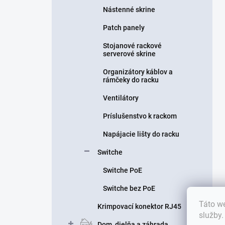
Nástenné skrine
Patch panely
Stojanové rackové
serverové skrine
Organizátory káblov a
rámčeky do racku
Ventilátory
Príslušenstvo k rackom
Napájacie lišty do racku
Switche
Switche PoE
Switche bez PoE
Táto we
Krimpovací konektor RJ45
služby
Dom, dielňa a záhrada