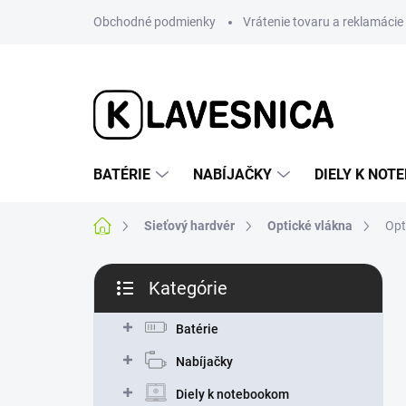
Prejsť
Obchodné podmienky
Vrátenie tovaru a reklamácie
na
obsah
BATÉRIE
NABÍJAČKY
DIELY K NO
Domov
Sieťový hardvér
Optické vlákna
Opt
B
Kategórie
o
Preskočiť
č
kategórie
n
Batérie
ý
Nabíjačky
p
a
Diely k notebookom