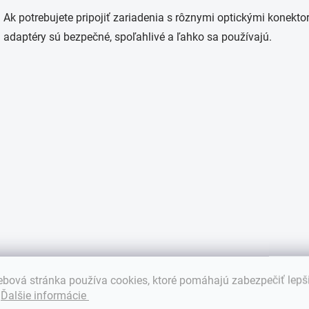
p
Ak potrebujete pripojiť zariadenia s rôznymi optickými konekto
r
v
adaptéry sú bezpečné, spoľahlivé a ľahko sa používajú.
k
y
v
ý
p
i
s
u
bová stránka používa cookies, ktoré pomáhajú zabezpečiť lepš
.
Ďalšie informácie