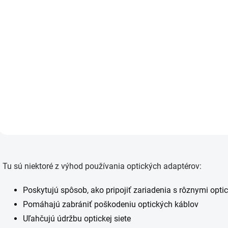
z
€14,50 bez DPH
€0,21 bez DPH
Multimode
€
Do košíka
Do košíka
Adaptér z
E
optického
S
hybridného vlákna
S
na pripojenie k
multimódovému
vláknu. Konektory:
LC/UPC -...
O
v
Tu sú niektoré z výhod používania optických adaptérov:
l
á
d
Poskytujú spôsob, ako pripojiť zariadenia s rôznymi opt
a
Pomáhajú zabrániť poškodeniu optických káblov
c
i
Uľahčujú údržbu optickej siete
e