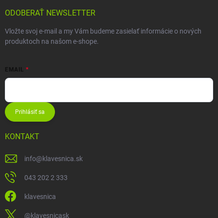
ODOBERAŤ NEWSLETTER
Vložte svoj e-mail a my Vám budeme zasielať informácie o nových
produktoch na našom e-shope.
EMAIL
Prihlásiť sa
KONTAKT
info
@
klavesnica.sk
043 202 2 333
klavesnica
@klavesnicask