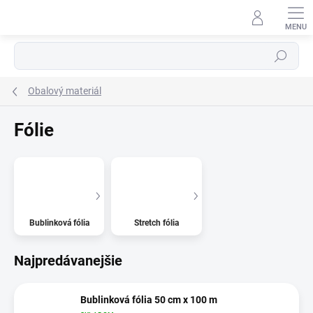
Prejsť
na
obsah
⬇
AI asistent · online
Hľadať
Obalový materiál
Fólie
Bublinková fólia
Stretch fólia
Najpredávanejšie
Bublinková fólia 50 cm x 100 m