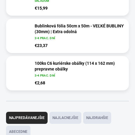
SKLADOM
€15,99
Bublinková fólia 50cm x 50m - VEĽKÉ BUBLINY
(30mm) | Extra odolná
3-4 PRAC. DNÍ
€23,37
100ks C6 kuriérske obálky (114 x 162 mm)
prepravne obálky
3-4 PRAC. DNÍ
€2,68
R
a
NAJPREDÁVANEJŠIE
NAJLACNEJŠIE
NAJDRAHŠIE
d
e
ABECEDNE