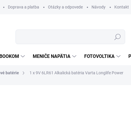
Doprava a platba
Otázky a odpovede
Návody
Kontakt
Hľadať
TEBOOKOM
MENIČE NAPÄTIA
FOTOVOLTIKA
vé batérie
1 x 9V 6LR61 Alkalická batéria Varta Longlife Power
€4,06
€2,45
/ ks
€1,99 bez DPH
Jednotková
SKLADOM