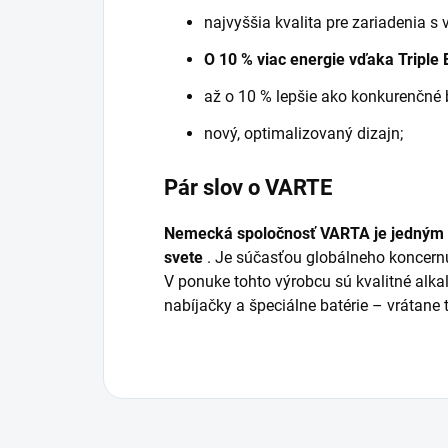
najvyššia kvalita pre zariadenia s
O 10 % viac energie vďaka Triple
až o 10 % lepšie ako konkurenčné b
nový, optimalizovaný dizajn;
Pár slov o VARTE
Nemecká spoločnosť VARTA je jedným z
svete
. Je súčasťou globálneho koncern
V ponuke tohto výrobcu sú kvalitné alkali
nabíjačky a špeciálne batérie – vrátane 