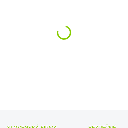
cena:
MOŽNOSTI DORUČENIA
−
+
Objavte výkon s batériami Hi
profesionálne aplikácie, kde 
kapacitou približne 550 mAh, 
optimálny chod vašich zariad
pre náročné použitie! Urobte 
Longlife Power batériami.
DETAILNÉ INFORMÁCIE
SLOVENSKÁ FIRMA
BEZPEČNÉ