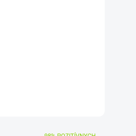
Pridať do košíka
gh Longlife Power, navrhnutými pre
spoľahlivosť a dlhá výdrž sú kľúčové. S
tieto super silné alkalické batérie zabezpečia
ení. Dajte prednosť kvalite a výkonu – ideálne
krok k dlhšej životnosti vašich produktov s High
OPÝTAŤ SA
STRÁŽIŤ
98% POZITÍVNYCH