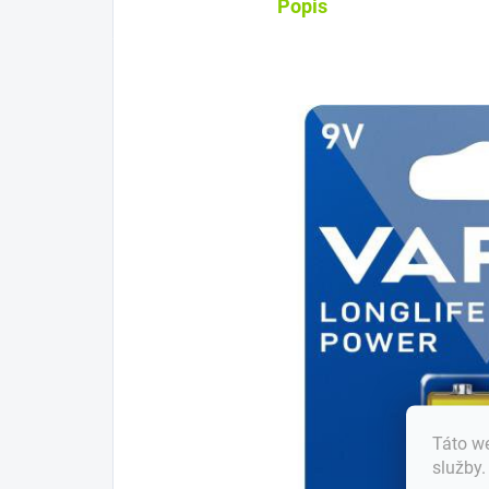
Popis
Táto we
služby