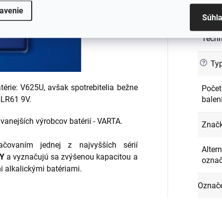
avenie
Napät
Súhl
Techn
?
Typ
térie: V625U, avšak spotrebitelia bežne
Počet
balen
6LR61 9V.
vanejších výrobcov batérií - VARTA.
Znač
ačovaním jednej z najvyšších sérií
Alter
Y
a vyznačujú sa zvýšenou kapacitou a
označ
 alkalickými batériami.
Označe