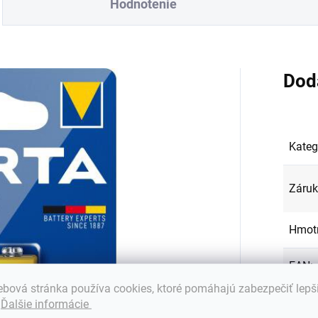
Hodnotenie
Dod
Kateg
Záru
Hmot
EAN
:
bová stránka používa cookies, ktoré pomáhajú zabezpečiť lepš
Kapac
.
Ďalšie informácie