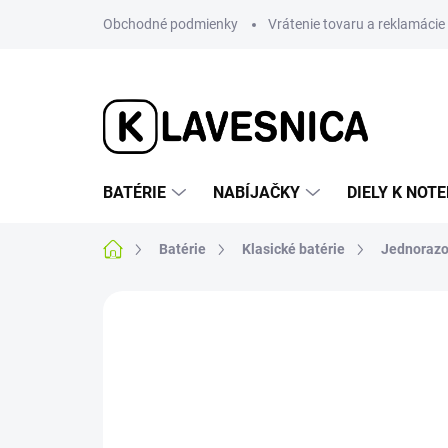
Prejsť
Obchodné podmienky
Vrátenie tovaru a reklamácie
na
obsah
BATÉRIE
NABÍJAČKY
DIELY K NO
Domov
Batérie
Klasické batérie
Jednorazo
Neohodnotené
Podrobnosti hodnotenia
AKCIA