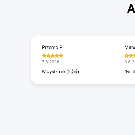
Przemo PL
Miro
7.8.2026
6.8.
Wszystko ok 👍👍👍
Rýchl