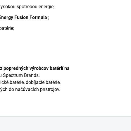
 vysokou spotrebou energie;
 Energy Fusion Formula
;
atérie;
 popredných výrobcov batérií na
u Spectrum Brands.
cké batérie, dobíjacie batérie,
tých do načúvacích prístrojov.