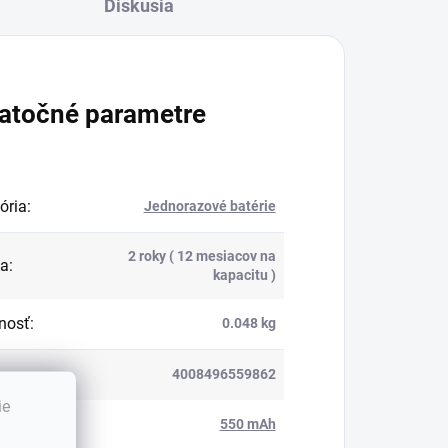
Diskusia
atočné parametre
ória
:
Jednorazové batérie
2 roky ( 12 mesiacov na
ka
:
kapacitu )
nosť
:
0.048 kg
4008496559862
ie
ita
:
550 mAh