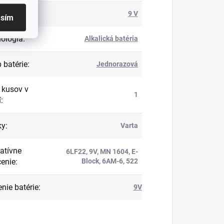
ie
:
9 V
asím
ológia
:
Alkalická batéria
 batérie
:
Jednorazová
 kusov v
1
í
:
ky
:
Varta
natívne
6LF22, 9V, MN 1604, E-
enie
:
Block, 6AM-6, 522
nie batérie
:
9V