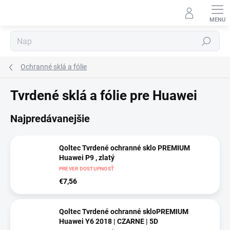
Prejsť
na
obsah
⬇
Hľadať
AI asistent · online
Ochranné sklá a fólie
Tvrdené sklá a fólie pre Huawei
Najpredávanejšie
Qoltec Tvrdené ochranné sklo PREMIUM
Huawei P9 , zlatý
PREVER DOSTUPNOSŤ
€7,56
Qoltec Tvrdené ochranné skloPREMIUM
Huawei Y6 2018 | CZARNE | 5D