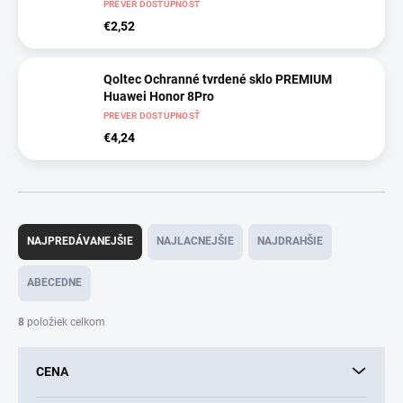
PREVER DOSTUPNOSŤ
€2,52
Qoltec Ochranné tvrdené sklo PREMIUM
Huawei Honor 8Pro
PREVER DOSTUPNOSŤ
€4,24
R
a
NAJPREDÁVANEJŠIE
NAJLACNEJŠIE
NAJDRAHŠIE
d
e
ABECEDNE
n
i
8
položiek celkom
e
p
CENA
r
o