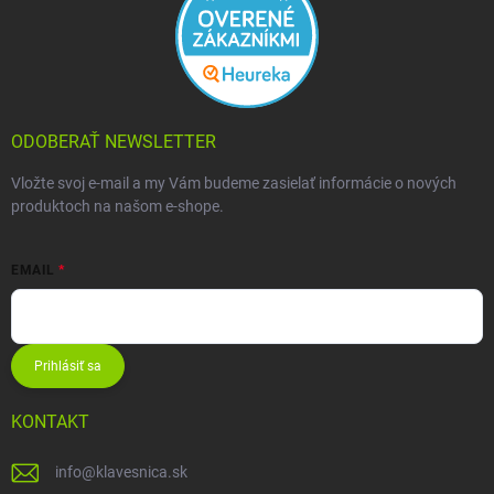
ODOBERAŤ NEWSLETTER
Vložte svoj e-mail a my Vám budeme zasielať informácie o nových
produktoch na našom e-shope.
EMAIL
Prihlásiť sa
KONTAKT
info
@
klavesnica.sk