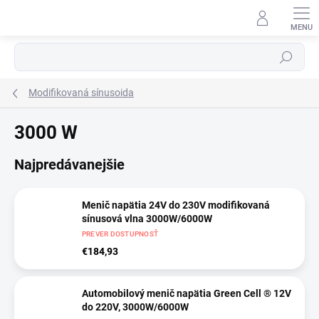
Prejsť
na
⬇
obsah
AI asistent · online
Hľadať
Modifikovaná sínusoida
3000 W
Najpredávanejšie
Menič napätia 24V do 230V modifikovaná
sínusová vlna 3000W/6000W
PREVER DOSTUPNOSŤ
€184,93
Automobilový menič napätia Green Cell ® 12V
do 220V, 3000W/6000W