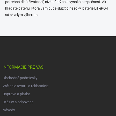
potrebná dlhá životnosť, nízka údržba a vysoká bezpečnosť. Ak
hľadáte batériu, ktorá vám bude slúžiť dlhé roky, batérie LiFePO4
sú skvelým výberom.
Z
á
p
ä
t
i
INFORMÁCIE PRE VÁS
e
Obchodné podmienky
Vrátenie tovaru a reklamácie
Doprava a platba
Otázky a odpovede
Návody