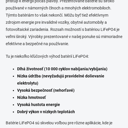
prístup k energii počas plavby. Prezentované batérie sú široko
e
v
používané v námorných člnoch a mnohých elektromobiloch.
p
a
Týmto batériám to však nekončí. Môžu byť tiež efektívnym
r
n
v
zdrojom energie pre invalidné vozíky, obytné automobily a
i
k
fotovoltaické zariadenia. Rozsah možností s batériou LiFePO4 je
e
y
veľmi široký. Výrobky prezentované v našej ponuke sú mimoriadne
v
ý
efektívne a bezpečné na používanie.
p
i
Tu je niekoľko kľúčových výhod batérií LiFePO4:
s
u
Dlhá životnosť (10 000 cyklov nabíjania/vybíjania)
Nízka údržba (nevyžadujú pravidelné dolievanie
elektrolytu)
Vysoká bezpečnosť (nehorľavé)
Nízka hmotnosť
Vysoká hustota energie
Dobrý výkon v nízkych teplotách
Batérie LiFePO4 sú skvelou voľbou pre rôzne aplikácie, kde je