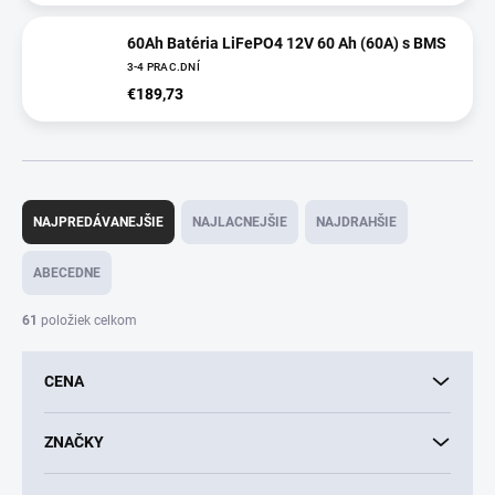
60Ah Batéria LiFePO4 12V 60 Ah (60A) s BMS
3-4 PRAC.DNÍ
€189,73
R
a
NAJPREDÁVANEJŠIE
NAJLACNEJŠIE
NAJDRAHŠIE
d
e
ABECEDNE
n
i
61
položiek celkom
e
p
CENA
r
o
d
ZNAČKY
u
k