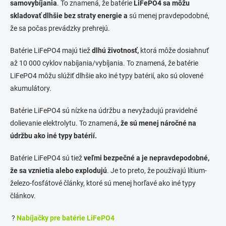
samovybíjania
. To znamená, že batérie
LiFePO4 sa môžu
skladovať dlhšie bez straty energie a
sú menej pravdepodobné,
že sa počas prevádzky prehrejú.
Batérie LiFePO4 majú tiež
dlhú životnosť,
ktorá môže dosiahnuť
až 10 000 cyklov nabíjania/vybíjania. To znamená, že batérie
LiFePO4 môžu slúžiť dlhšie ako iné typy batérií, ako sú olovené
akumulátory.
Batérie LiFePO4 sú nízke na údržbu a nevyžadujú pravidelné
dolievanie elektrolytu. To znamená
, že sú menej náročné na
údržbu ako iné typy batérií.
Batérie LiFePO4 sú tiež
veľmi bezpečné a je nepravdepodobné,
že sa vznietia alebo explodujú
. Je to preto, že používajú lítium-
železo-fosfátové články, ktoré sú menej horľavé ako iné typy
článkov.
?
Nabíjačky pre batérie LiFePO4