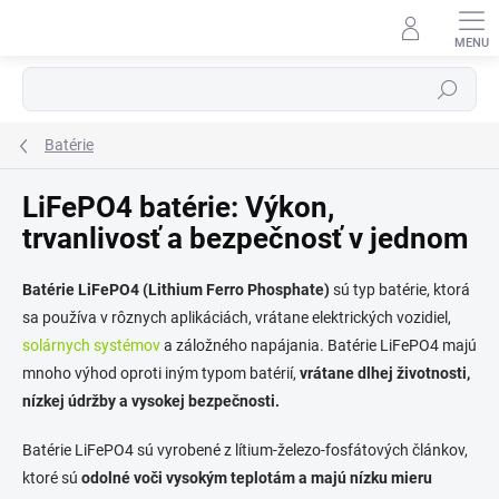
Prejsť
na
obsah
Hľadať
Batérie
LiFePO4 batérie: Výkon,
trvanlivosť a bezpečnosť v jednom
⬇
AI asistent · online
Batérie LiFePO4 (Lithium Ferro Phosphate)
sú typ batérie, ktorá
sa používa v rôznych aplikáciách, vrátane elektrických vozidiel,
solárnych systémov
a záložného napájania. Batérie LiFePO4 majú
mnoho výhod oproti iným typom batérií,
vrátane dlhej životnosti,
nízkej údržby a vysokej bezpečnosti.
Batérie LiFePO4 sú vyrobené z lítium-železo-fosfátových článkov,
ktoré sú
odolné voči vysokým teplotám a majú nízku mieru