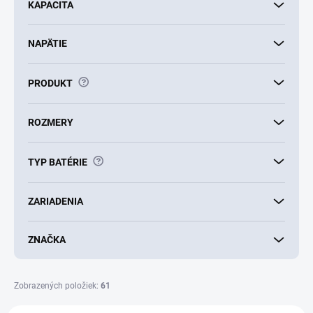
KAPACITA
t
o
v
NAPÄTIE
?
PRODUKT
ROZMERY
?
TYP BATÉRIE
ZARIADENIA
ZNAČKA
Zobrazených položiek:
61
V