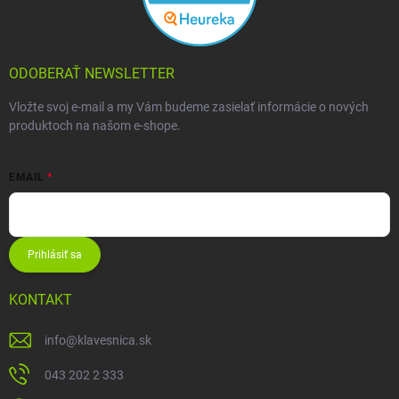
ODOBERAŤ NEWSLETTER
Vložte svoj e-mail a my Vám budeme zasielať informácie o nových
produktoch na našom e-shope.
EMAIL
Prihlásiť sa
KONTAKT
info
@
klavesnica.sk
043 202 2 333