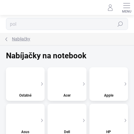
Prejsť
na
obsah
Hľadať
Nabíjačky
Nabíjačky na notebook
⬇
AI asistent · online
Ostatné
Acer
Apple
Asus
Dell
HP