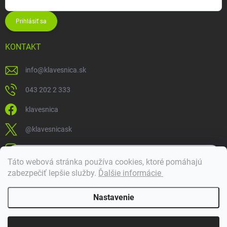
Prihlásiť sa
KONTAKT
info
@
klavesnica.sk
043 202 2 333
klavesnica
@klavesnicask
klavesnica_sk
×
Táto webová stránka používa cookies, ktoré pomáhajú
Dobrý deň! 👋 Pomôžem vám nájsť správny diel. Napíšte mi.
zabezpečiť lepšie služby
.
Ďalšie informácie
Doprava a platba
Nastavenie
Copyright 2026
Klávesnica
. Všetky práva vyhradené.