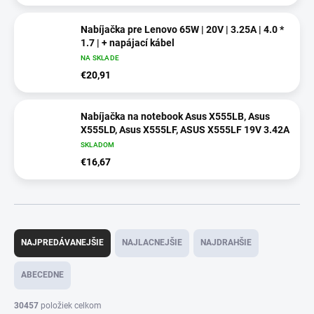
Nabíjačka pre Lenovo 65W | 20V | 3.25A | 4.0 *
1.7 | + napájací kábel
NA SKLADE
€20,91
Nabíjačka na notebook Asus X555LB, Asus
X555LD, Asus X555LF, ASUS X555LF 19V 3.42A
SKLADOM
€16,67
R
a
NAJPREDÁVANEJŠIE
NAJLACNEJŠIE
NAJDRAHŠIE
d
e
ABECEDNE
n
i
30457
položiek celkom