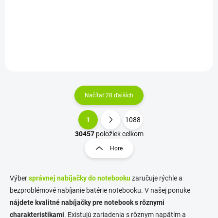
| Prúd: 3,34A | Konektor:
3,5A |Konektor: okrúhly (7.4 x
okrúhly s pinom (7.4-5.0)
5.0 mm) |Záruka: 24...
Najvyššia...
Načítať 28 ďalších
1
1088
O
S
v
t
30457
položiek celkom
l
r
Hore
á
á
d
n
a
k
c
Výber
správnej nabíjačky do notebooku
zaručuje rýchle a
o
i
bezproblémové nabíjanie batérie notebooku. V našej ponuke
e
v
nájdete kvalitné nabíjačky pre notebook s rôznymi
p
a
charakteristikami
. Existujú zariadenia s rôznym napätím a
r