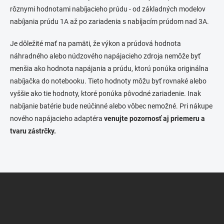
n
v
rôznymi hodnotami nabíjacieho prúdu - od základných modelov
i
k
nabíjania prúdu 1A až po zariadenia s nabíjacím prúdom nad 3A.
e
y
v
Je dôležité mať na pamäti, že výkon a prúdová hodnota
ý
p
náhradného alebo núdzového napájacieho zdroja nemôže byť
i
menšia ako hodnota napájania a prúdu, ktorú ponúka originálna
s
nabíjačka do notebooku. Tieto hodnoty môžu byť rovnaké alebo
u
vyššie ako tie hodnoty, ktoré ponúka pôvodné zariadenie. Inak
nabíjanie batérie bude neúčinné alebo vôbec nemožné. Pri nákupe
nového napájacieho adaptéra
venujte pozornosť aj priemeru a
tvaru zástrčky.
Z
á
p
ä
t