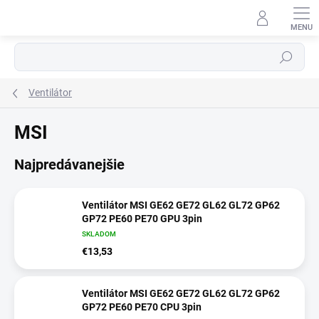
Prejsť
na
obsah
⬇
AI asistent · online
Hľadať
Ventilátor
MSI
Najpredávanejšie
Ventilátor MSI GE62 GE72 GL62 GL72 GP62
GP72 PE60 PE70 GPU 3pin
SKLADOM
€13,53
Ventilátor MSI GE62 GE72 GL62 GL72 GP62
GP72 PE60 PE70 CPU 3pin