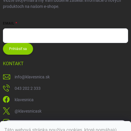
Vložte svoj e-mail a my Vám budeme zasielať informácie o nových
produktoch na našom e-shope.
EMAIL
Prihlásiť sa
KONTAKT
info
@
klavesnica.sk
043 202 2 333
klavesnica
@klavesnicask
klavesnica_sk
×
Táto webová stránka používa cookies, ktoré pomáhajú