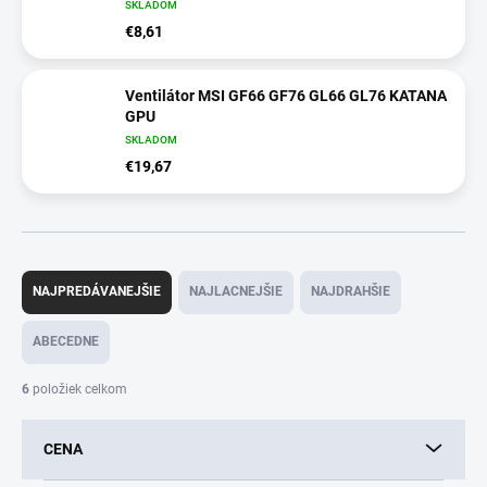
SKLADOM
€8,61
Ventilátor MSI GF66 GF76 GL66 GL76 KATANA
GPU
SKLADOM
€19,67
R
a
NAJPREDÁVANEJŠIE
NAJLACNEJŠIE
NAJDRAHŠIE
d
e
ABECEDNE
n
i
6
položiek celkom
e
p
CENA
r
o