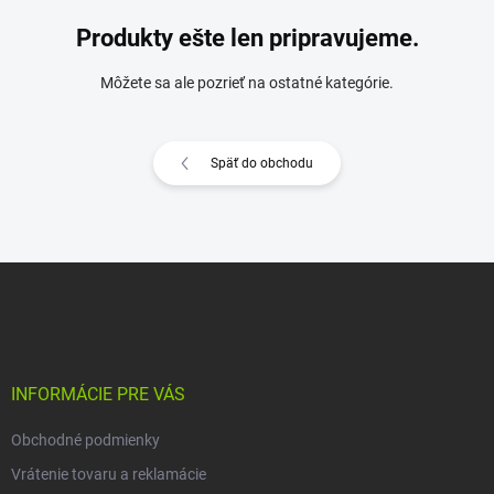
Produkty ešte len pripravujeme.
Môžete sa ale pozrieť na ostatné kategórie.
Späť do obchodu
Z
á
p
ä
t
i
INFORMÁCIE PRE VÁS
e
Obchodné podmienky
Vrátenie tovaru a reklamácie