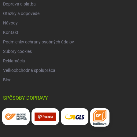
Doprava a platba
Otázky a odpovede
Návody
Kontakt
Podmienky ochrany osobných údajov
Súbory cookies
Reklamácia
Veľkoobchodná spolupráca
Blog
SPÔSOBY DOPRAVY