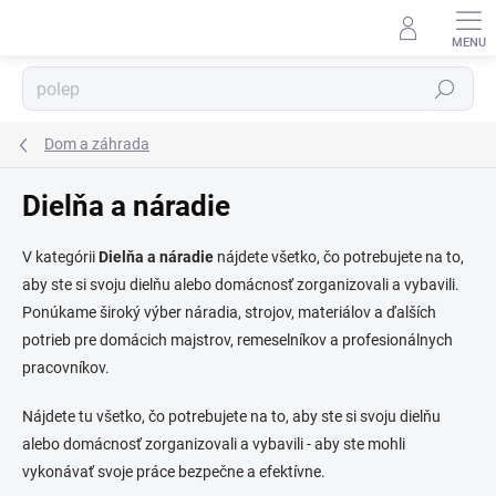
Prejsť
na
obsah
Hľadať
⬇
AI asistent · online
Dom a záhrada
Dielňa a náradie
V kategórii
Dielňa a náradie
nájdete všetko, čo potrebujete na to,
aby ste si svoju dielňu alebo domácnosť zorganizovali a vybavili.
Ponúkame široký výber náradia, strojov, materiálov a ďalších
potrieb pre domácich majstrov, remeselníkov a profesionálnych
pracovníkov.
Nájdete tu všetko, čo potrebujete na to, aby ste si svoju dielňu
alebo domácnosť zorganizovali a vybavili - aby ste mohli
vykonávať svoje práce bezpečne a efektívne.