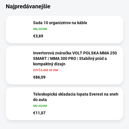
Najpredávanejšie
Sada 10 organizérov na káble
SKLADOM
€3,69
Invertorová zváračka VOLT POLSKA MMA 250
SMART / MMA 300 PRO | Stabilný prúd a
kompaktný dizajn
Ideálna pre profesionálov aj domácich majstrov
ZVYČAJNE 30 DNI
€86,09
Teleskopická skladacia lopata Everest na sneh
do auta
SKLADOM
€11,07