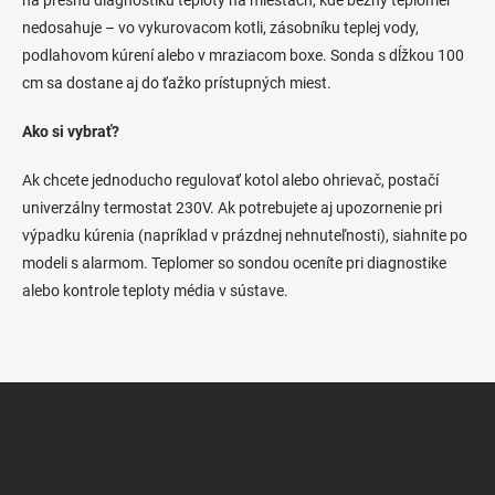
na presnú diagnostiku teploty na miestach, kde bežný teplomer
nedosahuje – vo vykurovacom kotli, zásobníku teplej vody,
podlahovom kúrení alebo v mraziacom boxe. Sonda s dĺžkou 100
cm sa dostane aj do ťažko prístupných miest.
Ako si vybrať?
Ak chcete jednoducho regulovať kotol alebo ohrievač, postačí
univerzálny termostat 230V. Ak potrebujete aj upozornenie pri
výpadku kúrenia (napríklad v prázdnej nehnuteľnosti), siahnite po
modeli s alarmom. Teplomer so sondou oceníte pri diagnostike
alebo kontrole teploty média v sústave.
Z
á
p
ä
t