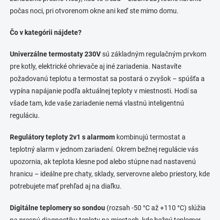
p
počas noci, pri otvorenom okne ani keď ste mimo domu.
r
v
k
Čo v kategórii nájdete?
y
v
Univerzálne termostaty 230V
sú základným regulačným prvkom
ý
pre kotly, elektrické ohrievače aj iné zariadenia. Nastavíte
p
i
požadovanú teplotu a termostat sa postará o zvyšok – spúšťa a
s
vypína napájanie podľa aktuálnej teploty v miestnosti. Hodí sa
u
všade tam, kde vaše zariadenie nemá vlastnú inteligentnú
reguláciu.
Regulátory teploty 2v1 s alarmom
kombinujú termostat a
teplotný alarm v jednom zariadení. Okrem bežnej regulácie vás
upozornia, ak teplota klesne pod alebo stúpne nad nastavenú
hranicu – ideálne pre chaty, sklady, serverovne alebo priestory, kde
potrebujete mať prehľad aj na diaľku.
Digitálne teplomery so sondou
(rozsah -50 °C až +110 °C) slúžia