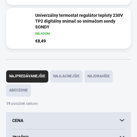
Univerzálny termostat regulátor teploty 230V
TP2 digitálny snímač so snímačom sondy
SONDY
SKLADOM
€8,49
R
a
NAJPREDÁVANEJŠIE
NAJLACNEJŠIE
NAJDRAHŠIE
d
e
ABECEDNE
n
i
19
položiek celkom
e
p
CENA
r
o
d