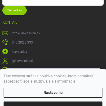
Prihlásiť sa
KONTAKT
info
@
klavesnica.sk
043 202 2 333
klavesnica
@klavesnicask
klavesnica_sk
×
Táto webová stránka používa cookies, ktoré pomáhajú
Dobrý deň! 👋 Pomôžem vám nájsť správny diel. Napíšte mi.
zabezpečiť lepšie služby
.
Ďalšie informácie
Doprava a platba
Nastavenie
Copyright 2026
Klávesnica
. Všetky práva vyhradené.