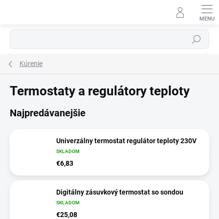
Prejsť
na
obsah
Hľadať
Kúrenie
⬇
AI asistent · online
Termostaty a regulátory teploty
Najpredávanejšie
Univerzálny termostat regulátor teploty 230V
SKLADOM
€6,83
Digitálny zásuvkový termostat so sondou
SKLADOM
€25,08