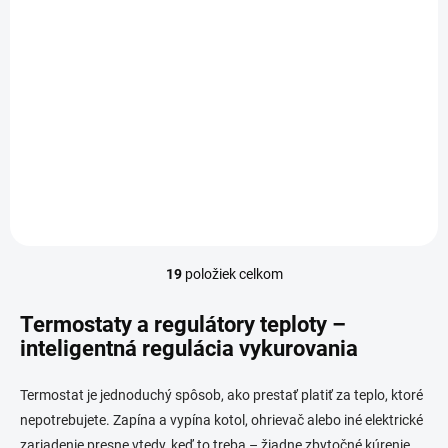
Jednotková
€12,18 / 1 ks
cena:
Do košíka
Tento moderný elektronický
termostat vám umožní
jednoducho ovládať rôzne
typy elektrických...
19
položiek celkom
O
v
l
Termostaty a regulátory teploty –
á
inteligentná regulácia vykurovania
d
a
c
Termostat je jednoduchý spôsob, ako prestať platiť za teplo, ktoré
i
nepotrebujete. Zapína a vypína kotol, ohrievač alebo iné elektrické
e
zariadenie presne vtedy, keď to treba – žiadne zbytočné kúrenie