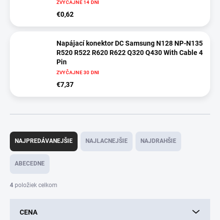
ZVYČAJNE 14 DNI
€0,62
Napájací konektor DC Samsung N128 NP-N135
R520 R522 R620 R622 Q320 Q430 With Cable 4
Pin
ZVYČAJNE 30 DNI
€7,37
R
a
NAJPREDÁVANEJŠIE
NAJLACNEJŠIE
NAJDRAHŠIE
d
e
ABECEDNE
n
i
4
položiek celkom
e
p
CENA
r