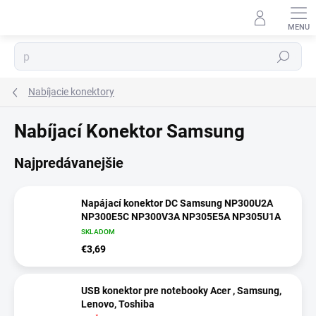
Prejsť
na
obsah
⬇
AI asistent · online
Hľadať
Nabíjacie konektory
Nabíjací Konektor Samsung
Najpredávanejšie
Napájací konektor DC Samsung NP300U2A
NP300E5C NP300V3A NP305E5A NP305U1A
SKLADOM
€3,69
USB konektor pre notebooky Acer , Samsung,
Lenovo, Toshiba