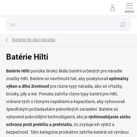
Prejsť
na
obsah
⬇
Hľadať
AI asistent · online
Batérie do Aku náradia
Batérie Hilti
Batérie Hilti
ponúka širokú škálu batérií určených pre náradie
značky Hilti. Batérie sú navrhnuté tak, aby poskytovali
optimálny
výkon a dlhú životnosť
pre rôzne typy náradia, ako sú vŕtačky,
brúsky, píly a iné. Ponuka zahŕňa rôzne typy batérií pre Hilti,
vrátane tých s rôznymi napätiami a kapacitami, aby vyhovovali
špecifickým požiadavkám jednotlivých zariadení. Batérie sú
vybavené pokročilými technológiami, ako je
rýchlonabíjanie alebo
ochrana proti prebitiu a prehriatiu
, čo zvyšuje ich výdrž a
bezpečnosť. Táto kategória produktov zahŕňa batérie od výrobcu