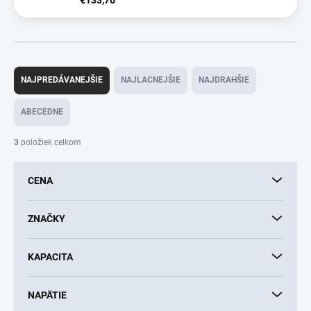
R
a
NAJPREDÁVANEJŠIE
NAJLACNEJŠIE
NAJDRAHŠIE
d
e
ABECEDNE
n
i
3
položiek celkom
e
p
CENA
r
o
d
ZNAČKY
u
k
KAPACITA
t
o
v
NAPÄTIE