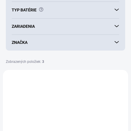
?
TYP BATÉRIE
ZARIADENIA
ZNAČKA
Zobrazených položiek:
3
V
ý
AKCIA
p
i
s
p
r
o
d
PREVER DOSTUPNOSŤ
PREVER DOSTUPNOSŤ
u