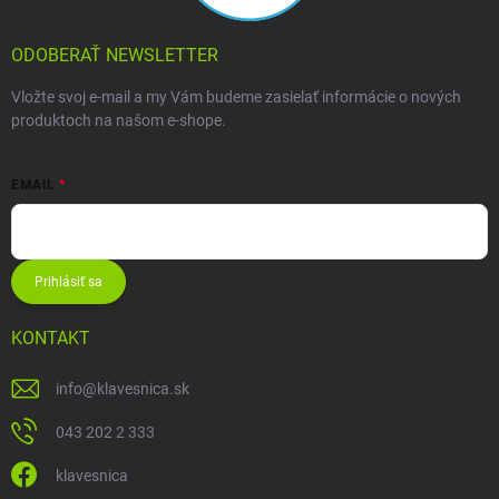
ODOBERAŤ NEWSLETTER
Vložte svoj e-mail a my Vám budeme zasielať informácie o nových
produktoch na našom e-shope.
EMAIL
Prihlásiť sa
KONTAKT
info
@
klavesnica.sk
043 202 2 333
klavesnica