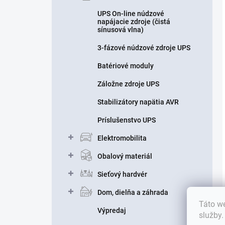
UPS On-line núdzové
napájacie zdroje (čistá
sínusová vlna)
3-fázové núdzové zdroje UPS
Batériové moduly
Záložne zdroje UPS
Stabilizátory napätia AVR
Príslušenstvo UPS
Elektromobilita
Obalový materiál
Sieťový hardvér
Dom, dielňa a záhrada
Táto we
Výpredaj
služby