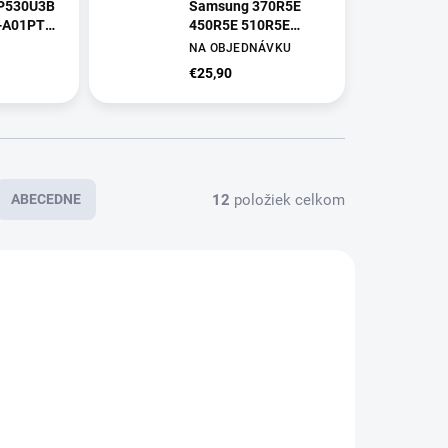
P530U3B
Samsung 370R5E
-A01PT
450R5E 510R5E
-A03PT
NP470R5E
NA OBJEDNÁVKU
12K56LHA02
€25,90
12
položiek celkom
ABECEDNE
NA OBJEDNÁVKU
PREVER DOSTUPNOSŤ