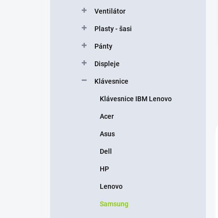
n
Ventilátor
e
l
Plasty - šasi
Pánty
Displeje
Klávesnice
Klávesnice IBM Lenovo
Acer
Asus
Dell
HP
Lenovo
Samsung