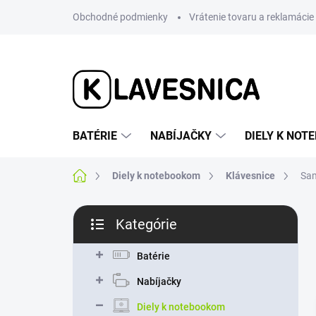
Prejsť
Obchodné podmienky
Vrátenie tovaru a reklamácie
na
obsah
BATÉRIE
NABÍJAČKY
DIELY K NO
Domov
Diely k notebookom
Klávesnice
Sa
B
Kategórie
o
Preskočiť
č
kategórie
n
Batérie
ý
Nabíjačky
p
a
Diely k notebookom