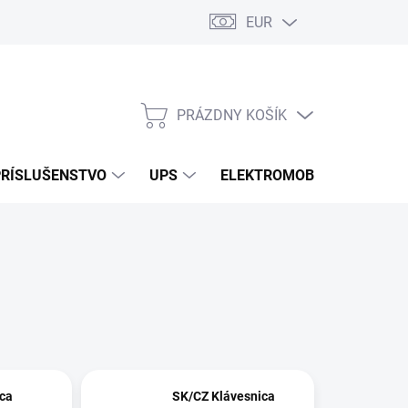
EUR
Podmienky ochrany osobných údajov
Súbory cookies
Rekla
PRÁZDNY KOŠÍK
NÁKUPNÝ
KOŠÍK
PRÍSLUŠENSTVO
UPS
ELEKTROMOBILITA
O
ca
SK/CZ Klávesnica