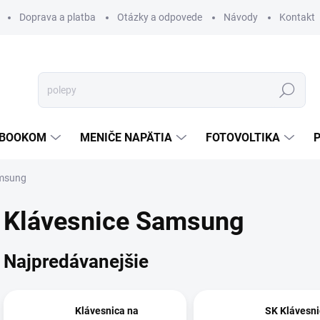
Doprava a platba
Otázky a odpovede
Návody
Kontakt
Hľadať
TEBOOKOM
MENIČE NAPÄTIA
FOTOVOLTIKA
msung
Klávesnice Samsung
Najpredávanejšie
Klávesnica na
SK Klávesni