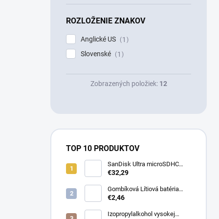
ROZLOŽENIE ZNAKOV
Anglické US
1
Slovenské
1
Zobrazených položiek:
12
TOP 10 PRODUKTOV
SanDisk Ultra microSDHC
32GB 100MB/s + adaptér
€32,29
Gombíková Lítiová batéria
€2,46
BR2330 - Panasonic 3V
Izopropylalkohol vysokej