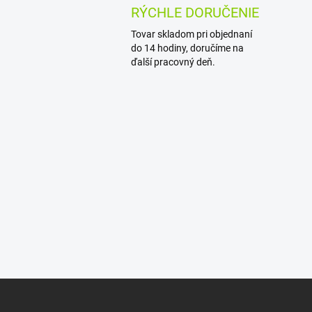
RÝCHLE DORUČENIE
Tovar skladom pri objednaní
do 14 hodiny, doručíme na
ďalší pracovný deň.
Z
á