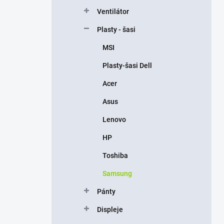
n
Ventilátor
e
l
Plasty - šasi
MSI
Plasty-šasi Dell
Acer
Asus
Lenovo
HP
Toshiba
Samsung
Pánty
Displeje