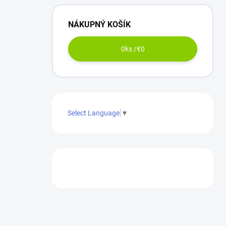
NÁKUPNÝ KOŠÍK
0
ks /
€0
Select Language
▼