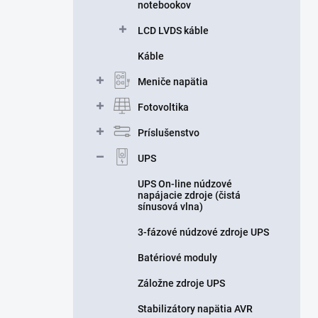
notebookov
LCD LVDS káble
Káble
Meniče napätia
Fotovoltika
Príslušenstvo
UPS
UPS On-line núdzové
napájacie zdroje (čistá
sínusová vlna)
3-fázové núdzové zdroje UPS
Batériové moduly
Záložne zdroje UPS
Stabilizátory napätia AVR