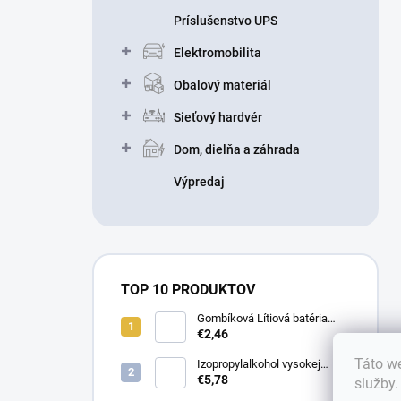
Príslušenstvo UPS
Elektromobilita
Obalový materiál
Sieťový hardvér
Dom, dielňa a záhrada
Výpredaj
TOP 10 PRODUKTOV
Gombíková Lítiová batéria
€2,46
BR2330 - Panasonic 3V
Táto we
Izopropylalkohol vysokej
čistoty IPA 99,9% 1000 ml –
€5,78
služby
Univerzálny čistiaci