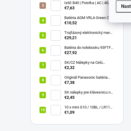
prostriedok pre elektroniku a
Istič B40 | Poistka | AC | 40A |
Nast
optiku
3P
€7,63
Batéria AGM VRLA Green Cell
12V 1.2Ah
€10,52
Trojfázový elektronický merač
Qoltec | Merač spotreby
€29,21
energie na DIN lištu | 400V |
100A | LCD | 4P
Batéria do notebooku 93FTF
GJKNX pre Dell Latitude 5280
€27,92
5290 5480 5490 5491 5495
5580 5590 5591 Precision
SK/CZ Nálepky na Celú
3520 3530
Klávesnicu - Notebook & PC
€2,32
(13x13mm)
Originál Panasonic batéria
NCR18650B 3400mAh 3,6V Li-
€7,38
ion Vysokokapacitný
akumuláto
SK nálepky pre klávesnicu na
notebook a PC 13 x 13+UV
€2,45
Laminát
10 x mini G10 / 10BL / LR1130
Alkalická batéria everActive
€1,09