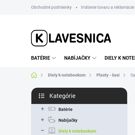
Prejsť
Obchodné podmienky
Vrátenie tovaru a reklamácie
na
obsah
BATÉRIE
NABÍJAČKY
DIELY K NO
Domov
Diely k notebookom
Plasty - šasi
S
B
Kategórie
o
Preskočiť
č
kategórie
n
Batérie
ý
Nabíjačky
p
a
Diely k notebookom