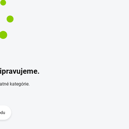
ripravujeme.
atné kategórie.
odu