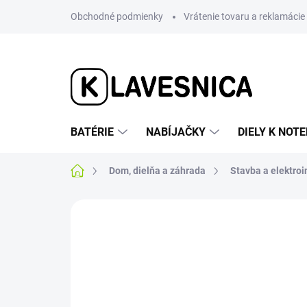
Prejsť
Obchodné podmienky
Vrátenie tovaru a reklamácie
na
obsah
BATÉRIE
NABÍJAČKY
DIELY K NO
Domov
Dom, dielňa a záhrada
Stavba a elektroi
9 hodnotení
Podrobnosti hodnotenia
VÝPREDAJ