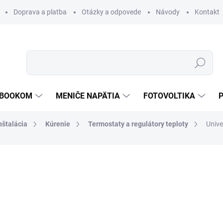
Doprava a platba
Otázky a odpovede
Návody
Kontakt
Hľadať
TEBOOKOM
MENIČE NAPÄTIA
FOTOVOLTIKA
nštalácia
Kúrenie
Termostaty a regulátory teploty
Unive
€12,30
€6,83
/ 
€5,55 bez DPH
Jednotková
SKLADOM