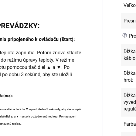
Veľko
Presn
PREVÁDZKY:
?
Pro
nia pripojeného k ovládaču (štart):
Dĺžka
a teplota zapnutia. Potom znova stlačte
kábl
i do režimu úpravy teploty. V režime
otu pomocou tlačidiel ▲ a ▼. Po
Dĺžka
l po dobu 3 sekúnd, aby ste uložili
hrot
:
Dĺžka
ču (stop):
vyved
regul
nova stlačte tlačidlo ▼ a podržte ho 3 sekundy, aby ste vstúpili
ačidiel ▲ a ▼ nastaviť požadovanú teplotu. Po nastavení
Farba
nastavenú teplotu.