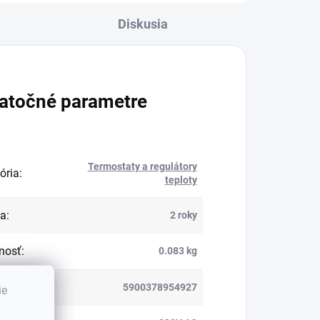
Diskusia
atočné parametre
Termostaty a regulátory
ória
:
teploty
ka
:
2 roky
nosť
:
0.083 kg
5900378954927
ie