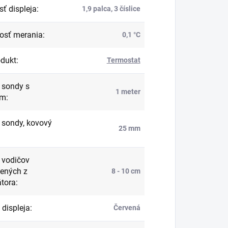
sť displeja
:
1,9 palca, 3 číslice
osť merania
:
0,1 °C
dukt
:
Termostat
 sondy s
1 meter
om
:
 sondy, kovový
25 mm
 vodičov
ených z
8 - 10 cm
átora
:
 displeja
:
Červená