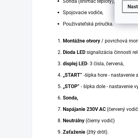
Sonda (snímač teploty),
Nast
Spojovacie vodiče,
Používateľská príručka.
Montážne otvory
/ povrchová mon
Dioda LED
signalizácia činnosti rel
displej LED
- 3 čísla, červená,
„START”
-šípka hore - nastavenie a
„STOP”
- šípka dole - nastavenie vy
Sonda,
Napájanie 230V AC
(červený vodič
Neutrálny
(čierny vodič)
Zaťaženie
(žltý drôt).