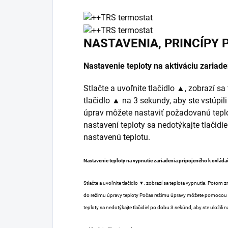
NASTAVENIA, PRINCÍPY 
Nastavenie teploty na aktiváciu zariade
Stlačte a uvoľnite tlačidlo ▲, zobrazí s
tlačidlo ▲ na 3 sekundy, aby ste vstúpil
úprav môžete nastaviť požadovanú tepl
nastavení teploty sa nedotýkajte tlačidie
nastavenú teplotu.
Nastavenie teploty na vypnutie zariadenia pripojeného k ovláda
Stlačte a uvoľnite tlačidlo ▼, zobrazí sa teplota vypnutia. Potom z
do režimu úpravy teploty Počas režimu úpravy môžete pomocou tl
teploty sa nedotýkajte tlačidiel po dobu 3 sekúnd, aby ste uložili 