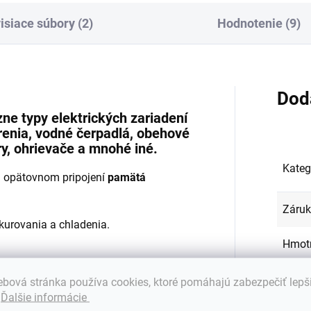
isiace súbory (2)
Hodnotenie (9)
Dod
ne typy elektrických zariadení
renia, vodné čerpadlá, obehové
ry, ohrievače a mnohé iné.
Kateg
a opätovnom pripojení
pamätá
Záru
kurovania a chladenia.
Hmot
EAN
:
bová stránka používa cookies, ktoré pomáhajú zabezpečiť lepš
.
Ďalšie informácie