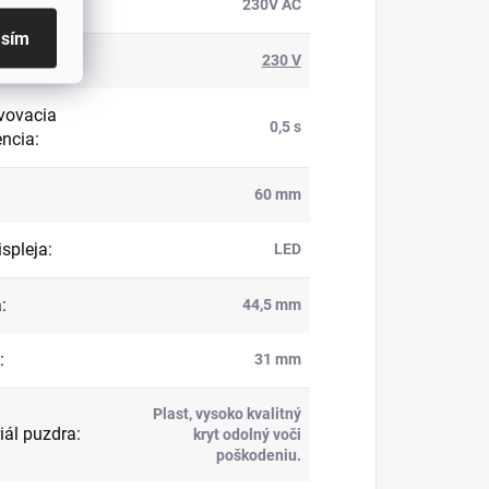
anie
:
230V AC
asím
ie
:
230 V
vovacia
0,5 s
encia
:
60 mm
ispleja
:
LED
a
:
44,5 mm
:
31 mm
Plast, vysoko kvalitný
iál puzdra
:
kryt odolný voči
poškodeniu.