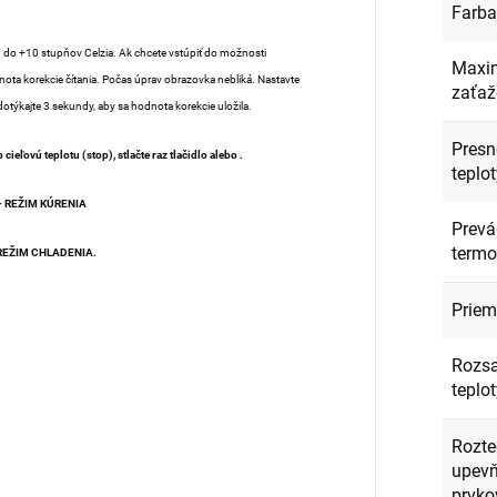
Farba
10 do +10 stupňov Celzia. Ak chcete vstúpiť do možnosti
Maxi
nota korekcie čítania. Počas úprav obrazovka nebliká. Nastavte
zaťaž
otýkajte 3 sekundy, aby sa hodnota korekcie uložila.
Presn
ieľovú teplotu (stop), stlačte raz tlačidlo alebo .
teplot
 REŽIM KÚRENIA
Prevá
termo
REŽIM CHLADENIA.
Priem
Rozsa
teplot
Rozte
upevň
prvko