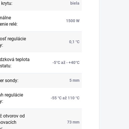
 krytu
:
biela
málne
1500 W
enie relé
:
osť regulácie
0,1 °C
y
:
dzková teplota
-5°C až - +40°C
statu
:
er sondy
:
5 mm
h regulácie
-55 °C až 110 °C
y
:
č otvorov od
ovacích
73 mm
v
: