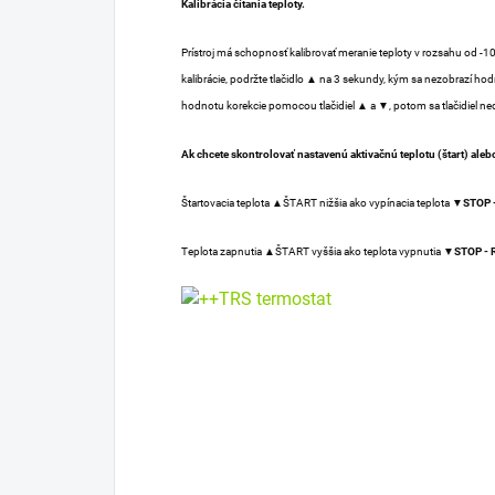
Kalibrácia čítania teploty.
Prístroj má schopnosť kalibrovať meranie teploty v rozsahu od -
kalibrácie, podržte tlačidlo ▲ na 3 sekundy, kým sa nezobrazí hod
hodnotu korekcie pomocou tlačidiel ▲ a ▼, potom sa tlačidiel ned
Ak chcete skontrolovať nastavenú aktivačnú teplotu (štart) alebo c
Štartovacia teplota ▲ŠTART nižšia ako vypínacia teplota
▼STOP -
Teplota zapnutia ▲ŠTART vyššia ako teplota vypnutia
▼STOP - 