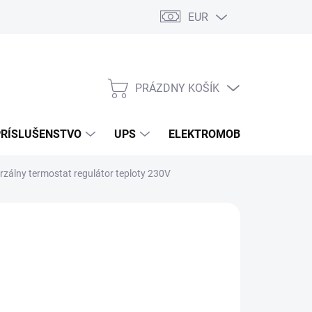
EUR
Podmienky ochrany osobných údajov
Súbory cookies
Rekla
PRÁZDNY KOŠÍK
NÁKUPNÝ
KOŠÍK
PRÍSLUŠENSTVO
UPS
ELEKTROMOBILITA
O
rzálny termostat regulátor teploty 230V
ks