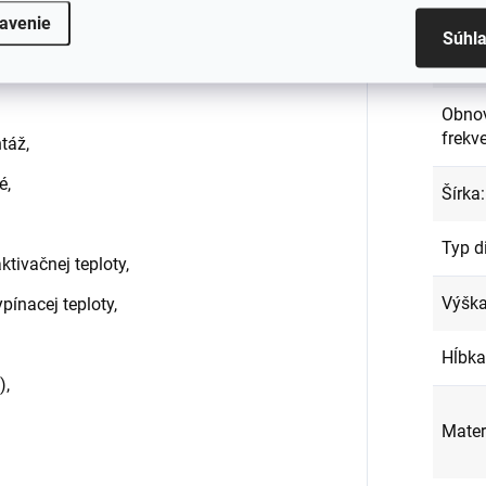
Napáj
avenie
Súhl
Napät
Obno
frekv
táž,
é,
Šírka
:
Typ d
ktivačnej teploty,
Výšk
pínacej teploty,
Hĺbka
),
Mater